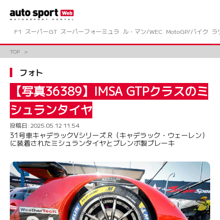
コ
ン
テ
ン
F1
スーパーGT
スーパーフォーミュラ
ル・マン/WEC
MotoGP/バイク
ラ
ツ
へ
TOP
ス
キ
フォト
ッ
プ
【写真36389】IMSA GTPクラスのミ
シュランタイヤ
投稿日:
2025.05.12 11:54
31号車キャデラックVシリーズ.R（キャデラック・ウェーレン）
に装着されたミシュランタイヤとブレンボ製ブレーキ