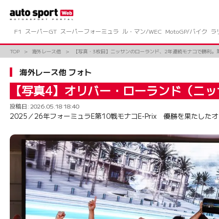
コ
ン
テ
ン
F1
スーパーGT
スーパーフォーミュラ
ル・マン/WEC
MotoGP/バイク
ラ
ツ
へ
TOP
海外レース他
【写真・3枚目】ニッサンのローランド、2年連続モナコで勝利。
ス
キ
海外レース他 フォト
ッ
プ
【写真4】オリバー・ローランド（ニッ
投稿日:
2026.05.18 18:40
2025／26年フォーミュラE第10戦モナコE-Prix 優勝を果た