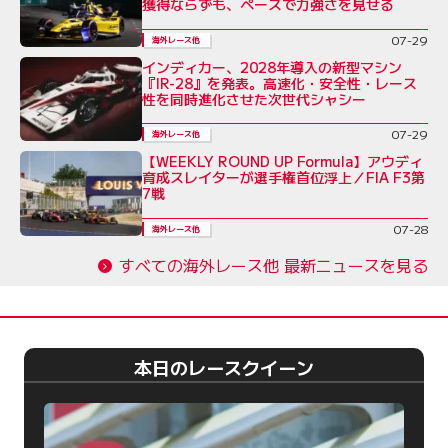
獲得ならずも、ペースで力強さを見せる
07-29
海外レース他
インディカー、2028年導入の新型マシン
『IR-28』を発表。高速化・安全性・レース
性を同時進化させた次世代シャシー
07-29
海外レース他
【WEEKLY ROUND UP Formula】アウディ
育成スレイターが選手権首位浮上／FIA F3第
7戦
07-28
海外レース他
すべての海外レース他 最新ニュースを見る
本日のレースクイーン