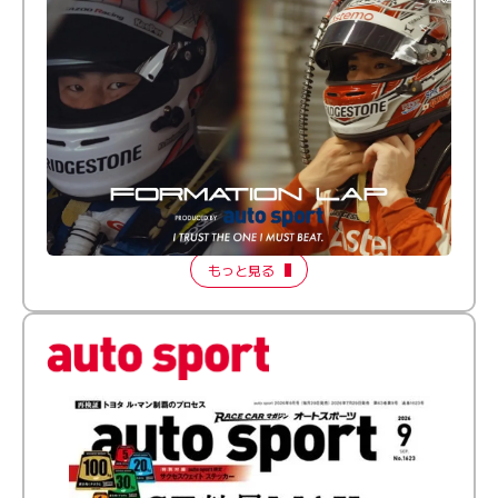
倒す相手を、信じてる。小林利徠斗 × 野村勇斗
【FORMATION LAP Produced by auto sport】
2026 Episode 2
もっと見る