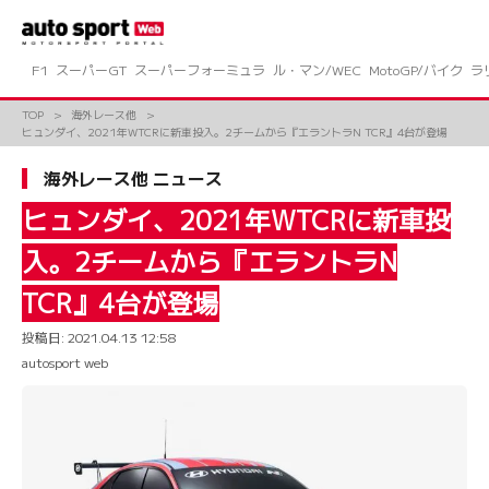
コ
ン
テ
ン
F1
スーパーGT
スーパーフォーミュラ
ル・マン/WEC
MotoGP/バイク
ラ
ツ
へ
TOP
海外レース他
ス
ヒュンダイ、2021年WTCRに新車投入。2チームから『エラントラN TCR』4台が登場
キ
ッ
海外レース他 ニュース
プ
ヒュンダイ、2021年WTCRに新車投
入。2チームから『エラントラN
TCR』4台が登場
投稿日:
2021.04.13 12:58
autosport web