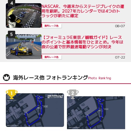
NASCAR、今週末からステージブレイクの運
用を刷新。2027年カレンダーでは4つのト
ラックが新たに確定
08-07
海外レース他
【フォーミュラE東京／観戦ガイド】レース
のポイントと基本情報をひとまとめ。今年は
夜の公道で世界最速電動マシンが対決
07-22
海外レース他
海外レース他 フォトランキング