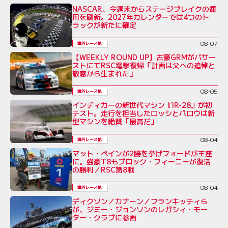
NASCAR、今週末からステージブレイクの運
用を刷新。2027年カレンダーでは4つのト
ラックが新たに確定
08-07
海外レース他
【WEEKLY ROUND UP】古豪GRMがバサー
ストにてRSC電撃復帰「計画は父への追悼と
敬意から生まれた」
08-05
海外レース他
インディカーの新世代マシン『IR-28』が初
テスト。走行を担当したロッシとパロウは新
型マシンを絶賛「最高だ」
08-04
海外レース他
マット・ペインが2勝を挙げフォードが王座
に。強豪T8もブロック・フィーニーが復活
の勝利／RSC第8戦
08-04
海外レース他
ディクソン／カナーン／フランキッティら
が、ジミー・ジョンソンのレガシィ・モー
ター・クラブに参画