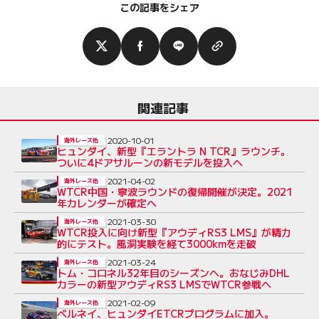
この記事をシェア
関連記事
2020-10-01
海外レース他
ヒュンダイ、新型『エラントラ N TCR』ラウンチ。
ついに4ドアサルーンの新モデルを投入へ
2021-04-02
海外レース他
WTCR中国・寧波ラウンドの復帰開催が決定。2021
年カレンダーが確定へ
2021-03-30
海外レース他
WTCR投入に向け新型『アウディRS3 LMS』が精力
的にテスト。風洞実験を経て3000kmを走破
2021-03-24
海外レース他
トム・コロネル32年目のシーズンへ。おなじみDHL
カラーの新型アウディRS3 LMSでWTCR参戦へ
2021-02-09
海外レース他
ベルネイ、ヒュンダイETCRプログラムに加入。