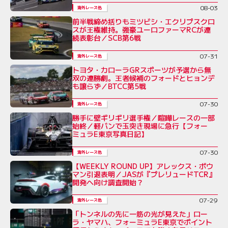
08-03
海外レース他
前半戦締め括りもミツビシ・エクリプスクロ
スが王権維持。強豪ユーロファーマRCが連
続表彰台／SCB第6戦
07-31
海外レース他
トヨタ・カローラGRスポーツが予選から無
双の連勝劇。王者候補のフォードとヒョンデ
も譲らず／BTCC第5戦
07-30
海外レース他
勝手に壁ギリギリ選手権／喧嘩レースの一部
始終／軽バンで玉突き現場に急行【フォー
ミュラE東京写真日記】
07-30
海外レース他
【WEEKLY ROUND UP】アレックス・ボウ
マン引退表明／JASが『プレリュードTCR』
開発へ向け調査開始？
07-29
海外レース他
「トンネルの先に一筋の光が見えた」ロー
ラ・ヤマハ、フォーミュラE東京でポイント