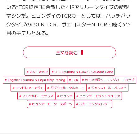
いる“TCR規定”に合致した4ドアサルーンタイプの新型
マシンだ。ヒュンダイのTCRカーとしては、ハッチバッ
クタイプのi30 N TCR、ヴェロスターN TCRに続く3台
目のモデルとなる。
全文を読む
2021 WTCR
BRC Hyundai N LUKOIL Squadra Corse
Engstler Hyundai N Liqui Moly Racing
TCR
WTCR世界ツーリングカー・カップ
アンドレア・アダモ
ガブリエル・タルキーニ
ジャン-カール・ベルネイ
ノルベルト・ミケリス
ヒョンデ
ヒョンデ・エラントラN TCR
ヒョンデ・モータースポーツ
ルカ・エングストラー