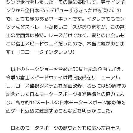
シンで走行をしました。その時に優勝して、翌年インギ
ングから全日本F3にデビューするきっかけを頂いたの
で、とても縁のあるサーキットです。イタリアでもモン
ツァなどストレートが長いコースがありますが、この富
士の雰囲気は独特。レースだけでなく、妻との出会いも
この富士スピードウェイだったので、本当に縁がありま
す」（ロニー・クインタレッリ）
以上のトークショーを含めた50周年記念企画に加え、
今季の富士スピードウェイは場内設備をリニューアル
し、コース監視システムを全面改修、さらには50周年の
記念として日本モータースポーツ推進機構との協力によ
り、高さ約16メートルの日本モータースポーツ顕彰碑を
西ゲート近辺に建設することなどを明らかにした。
日本のモータスポーツの歴史とともに歩んだ富士ス