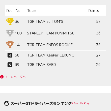
Pos.
No.
Team
Points
36
TGR TEAM au TOM’S
57
100
STANLEY TEAM KUNIMITSU
36
14
TGR TEAM ENEOS ROOKIE
36
38
TGR TEAM KeePer CERUMO
27
39
TGR TEAM SARD
26
チームページへ
スーパーGTドライバーズランキング
Driver Ranking