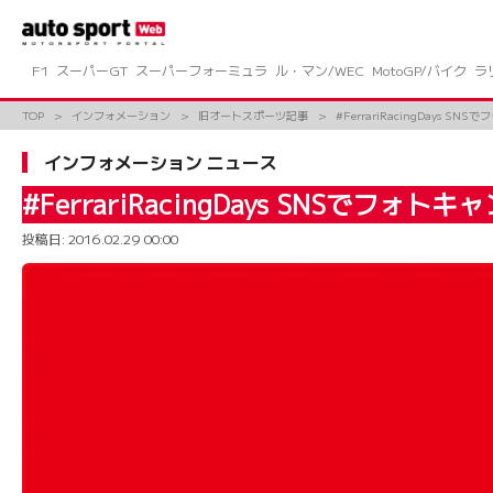
コ
ン
テ
ン
F1
スーパーGT
スーパーフォーミュラ
ル・マン/WEC
MotoGP/バイク
ラ
ツ
へ
TOP
インフォメーション
旧オートスポーツ記事
#FerrariRacingDays S
ス
キ
インフォメーション ニュース
ッ
プ
#FerrariRacingDays SNSでフォ
投稿日:
2016.02.29 00:00