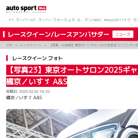
コ
ン
テ
ン
F1
スーパーGT
スーパーフォーミュラ
ル・マン/WEC
MotoGP/バイク
ラ
ツ
へ
レースクイーン/レースアンバサダー
ニュース
ス
キ
TOP
レースクイーン
【写真・62枚目】東京オートサロン2025を彩るコンパニオン
ッ
プ
レースクイーン フォト
【写真23】東京オートサロン2025ギ
橘京／いすゞ A&S
投稿日:
2025.02.02 16:32
橘京／いすゞ A&S