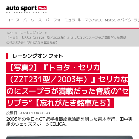
コ
ン
テ
ン
F1
スーパーGT
スーパーフォーミュラ
ル・マン/WEC
MotoGP/バイク
ラ
ツ
へ
TOP
レーシングオン
ス
『トヨタ・セリカ（ZZT231型／2003年）』セリカなのにスープラが満載だった脅威
キ
の“セリプラ”【忘れがたき銘車たち】
ッ
プ
レーシングオン フォト
【写真2】『トヨタ・セリカ
（ZZT231型／2003年）』セリカな
のにスープラが満載だった脅威の“セ
リプラ”【忘れがたき銘車たち】
投稿日:
2024.01.04 08:28
2003年の全日本GT選手権最終戦鈴鹿を制した青木孝行、田中実
組のウェッズスポーツCELICA。