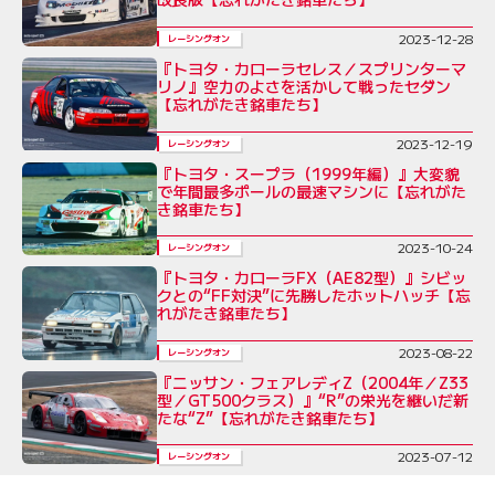
2023-12-28
レーシングオン
『トヨタ・カローラセレス／スプリンターマ
リノ』空力のよさを活かして戦ったセダン
【忘れがたき銘車たち】
2023-12-19
レーシングオン
『トヨタ・スープラ（1999年編）』大変貌
で年間最多ポールの最速マシンに【忘れがた
き銘車たち】
2023-10-24
レーシングオン
『トヨタ・カローラFX（AE82型）』シビッ
クとの“FF対決”に先勝したホットハッチ【忘
れがたき銘車たち】
2023-08-22
レーシングオン
『ニッサン・フェアレディZ（2004年／Z33
型／GT500クラス）』“R”の栄光を継いだ新
たな“Z”【忘れがたき銘車たち】
2023-07-12
レーシングオン