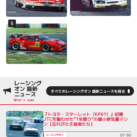
レーシング
オン 最新
すべてのレーシングオン 最新ニュースを見る
ニュース
『トヨタ・スターレット（KP61）』初期
JTCを賑わせた“1年限り”の最小排気量マシ
ン【忘れがたき銘車たち】
07-30
レーシングオン