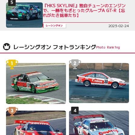
『HKS SKYLINE』独自チューンのエンジン
で、一勝をもぎとったグループA GT-R【忘
れがたき銘車たち】
2023-02-24
レーシングオン
レーシングオン フォトランキング