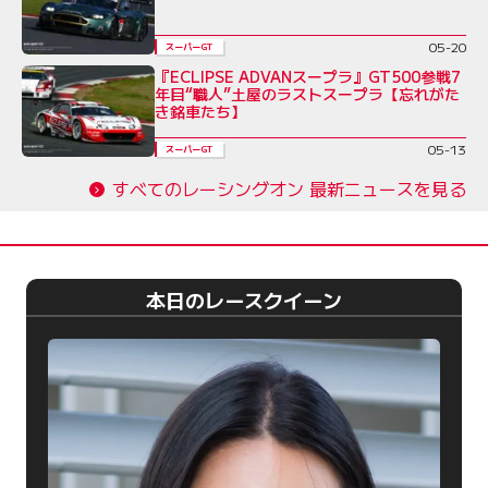
05-20
スーパーGT
『ECLIPSE ADVANスープラ』GT500参戦7
年目“職人”土屋のラストスープラ【忘れがた
き銘車たち】
05-13
スーパーGT
すべてのレーシングオン 最新ニュースを見る
本日のレースクイーン