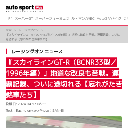
コ
ン
テ
ン
F1
スーパーGT
スーパーフォーミュラ
ル・マン/WEC
MotoGP/バイク
ラ
ツ
へ
TOP
レーシングオン
ス
『スカイラインGT-R（BCNR33型／1996年編）』地道な改良も苦戦。連覇記録、ついに
キ
途切れる【忘れがたき銘車たち】
ッ
プ
レーシングオン ニュース
『スカイラインGT-R（BCNR33型／
1996年編）』地道な改良も苦戦。連
覇記録、ついに途切れる【忘れがたき
銘車たち】
投稿日:
2024.04.17 06:11
Text：Racing on<br>Photo：SAN-EI