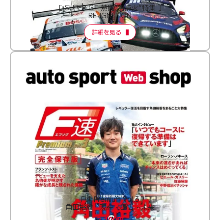
［ SUPER GT 熱闘“再点火”特集 ］
RE:IGNITION
詳細を見る
F速 Premium Vol.3
角田裕毅 現在・過去・未来
2,100円