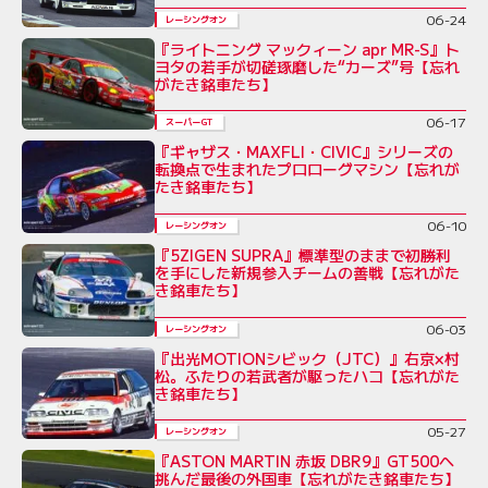
06-24
レーシングオン
『ライトニング マックィーン apr MR-S』ト
ヨタの若手が切磋琢磨した“カーズ”号【忘れ
がたき銘車たち】
06-17
スーパーGT
『ギャザス・MAXFLI・CIVIC』シリーズの
転換点で生まれたプロローグマシン【忘れが
たき銘車たち】
06-10
レーシングオン
『5ZIGEN SUPRA』標準型のままで初勝利
を手にした新規参入チームの善戦【忘れがた
き銘車たち】
06-03
レーシングオン
『出光MOTIONシビック（JTC）』右京×村
松。ふたりの若武者が駆ったハコ【忘れがた
き銘車たち】
05-27
レーシングオン
『ASTON MARTIN 赤坂 DBR9』GT500へ
挑んだ最後の外国車【忘れがたき銘車たち】