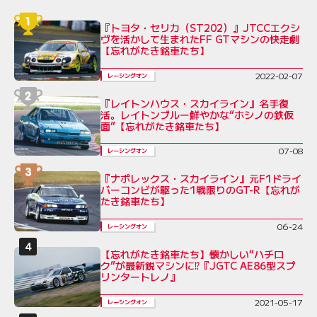
『トヨタ・セリカ（ST202）』JTCCエクシ
ヴを活かして生まれたFF GTマシンの快走劇
【忘れがたき銘車たち】
2022-02-07
レーシングオン
『レイトンハウス・スカイライン』名手復
活。レイトンブルー鮮やかな“ホシノの鉄仮
面”【忘れがたき銘車たち】
07-08
レーシングオン
『ナポレックス・スカイライン』元F1ドライ
バーコンビが駆った1戦限りのGT-R【忘れが
たき銘車たち】
06-24
レーシングオン
【忘れがたき銘車たち】懐かしい“ハチロ
ク”が最新鋭マシンに⁉︎『JGTC AE86型スプ
リンタートレノ』
2021-05-17
レーシングオン