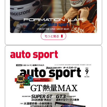
倒す相手を、信じてる。小林利徠斗 × 野村勇斗
【FORMATION LAP Produced by auto sport】
2026 Episode 2
もっと見る