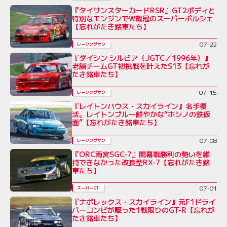
『タイサンスターカードRSR』GT2ボディと
特別なエンジンでW戴冠のスーパーポルシェ
【忘れがたき銘車たち】
07-22
レーシングオン
『ダイシン シルビア（JGTC／1996年）』
老舗チームGT初挑戦を叶えたS13【忘れが
たき銘車たち】
07-15
レーシングオン
『レイトンハウス・スカイライン』名手復
活。レイトンブルー鮮やかな“ホシノの鉄仮
面”【忘れがたき銘車たち】
07-08
レーシングオン
『ORC雨宮SGC-7』開幕戦勝利の勢いを維
持できなかった改良型RX-7【忘れがたき銘
車たち】
07-01
スーパーGT
『ナポレックス・スカイライン』元F1ドライ
バーコンビが駆った1戦限りのGT-R【忘れが
たき銘車たち】