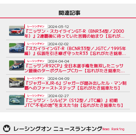
関連記事
2024-03-12
レーシングオン
『ニッサン・スカイラインGT-R（BNR34型／2000
年）』2連覇後に待っていた苦闘の始まり【忘れがた
き銘車たち】
2024-02-02
レーシングオン
『スカイラインGT-R（BCNR33型／JGTC／1995年
編）』伝説を引き継ぎ守ったR33【忘れがたき銘車た
ち】
2024-04-04
レーシングオン
『ニッサンR92CP』全日本選手権を無双したニッサ
ン最後のターボグループCカー【忘れがたき銘車た
ち】
2024-04-09
レーシングオン
『ジャガーXJR-6』ジャガーが踏み出したル・マン制
覇へのファーストステップ【忘れがたき銘車たち】
2024-02-27
レーシングオン
『ニッサン・シルビア（S12型／JTC編）』初期
JTC“不毛の地”を支えた1台【忘れがたき銘車たち】
レーシングオン ニュースランキング