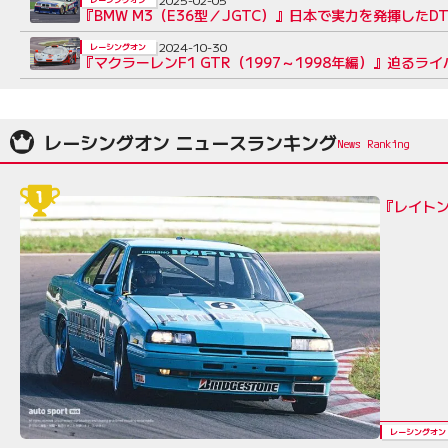
『BMW M3（E36型／JGTC）』日本で実力を発揮した
2024-10-30
レーシングオン
『マクラーレンF1 GTR（1997～1998年編）』迫
レーシングオン ニュースランキング
『レイト
レーシングオン