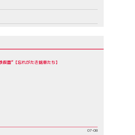
鉄仮面”【忘れがたき銘車たち】
07-08