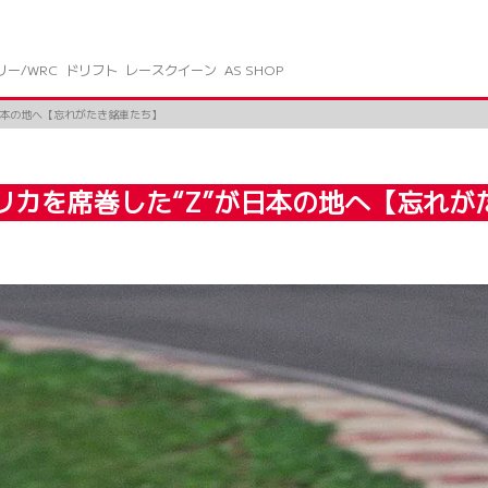
リー/WRC
ドリフト
レースクイーン
AS SHOP
”が日本の地へ【忘れがたき銘車たち】
）』アメリカを席巻した“Z”が日本の地へ【忘れ