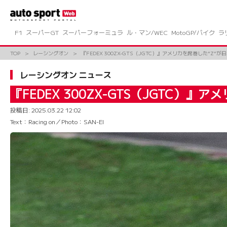
コ
ン
テ
ン
F1
スーパーGT
スーパーフォーミュラ
ル・マン/WEC
MotoGP/バイク
ラ
ツ
へ
TOP
レーシングオン
『FEDEX 300ZX-GTS（JGTC）』アメリカを席巻した“Z
ス
キ
レーシングオン ニュース
ッ
プ
『FEDEX 300ZX-GTS（JGTC
投稿日:
2025.03.22 12:02
Text：Racing on／Photo：SAN-EI