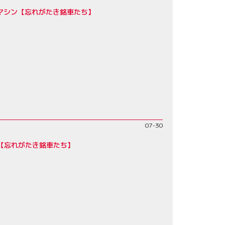
量マシン【忘れがたき銘車たち】
07-30
R【忘れがたき銘車たち】