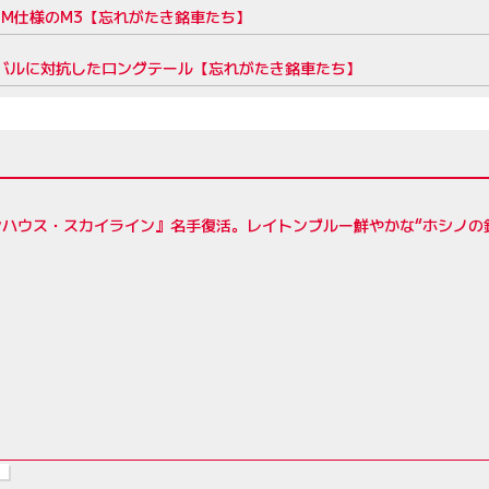
DTM仕様のM3【忘れがたき銘車たち】
るライバルに対抗したロングテール【忘れがたき銘車たち】
ンハウス・スカイライン』名手復活。レイトンブルー鮮やかな“ホシノの