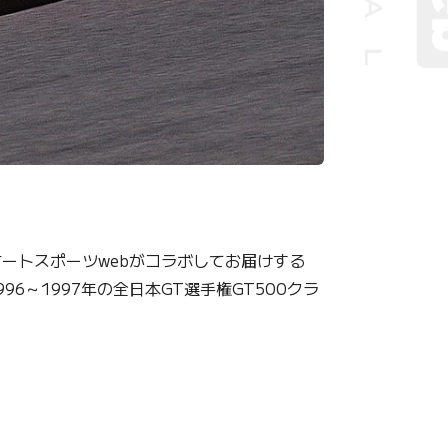
オートスポーツwebがコラボしてお届けする
6～1997年の全日本GT選手権GT500クラ