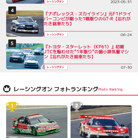
2023-05-31
レーシングオン
『ナポレックス・スカイライン』元F1ドライ
バーコンビが駆った1戦限りのGT-R【忘れが
たき銘車たち】
06-24
レーシングオン
『トヨタ・スターレット（KP61）』初期
JTCを賑わせた“1年限り”の最小排気量マシ
ン【忘れがたき銘車たち】
07-30
レーシングオン
レーシングオン フォトランキング