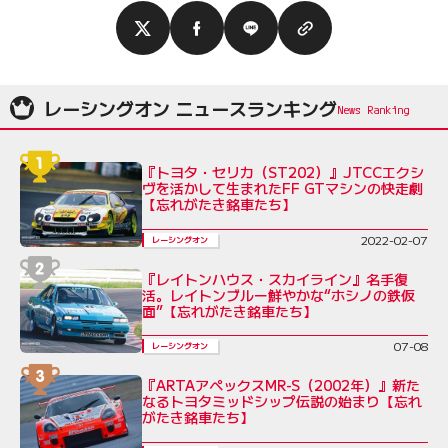
レーシングオン ニュースランキング
『トヨタ・セリカ（ST202）』JTCCエクシ
ヴを活かして生まれたFF GTマシンの快走劇
【忘れがたき銘車たち】
2022-02-07
レーシングオン
『レイトンハウス・スカイライン』名手復
活。レイトンブルー鮮やかな“ホシノの鉄仮
面”【忘れがたき銘車たち】
07-08
レーシングオン
『ARTAアペックスMR-S（2002年）』新た
なるトヨタミッドシップ伝説の始まり【忘れ
がたき銘車たち】