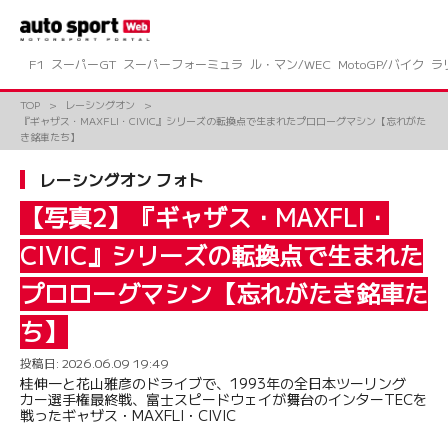
コ
ン
テ
ン
F1
スーパーGT
スーパーフォーミュラ
ル・マン/WEC
MotoGP/バイク
ラ
ツ
へ
TOP
レーシングオン
ス
『ギャザス・MAXFLI・CIVIC』シリーズの転換点で生まれたプロローグマシン【忘れがた
キ
き銘車たち】
ッ
プ
レーシングオン フォト
【写真2】『ギャザス・MAXFLI・
CIVIC』シリーズの転換点で生まれた
プロローグマシン【忘れがたき銘車た
ち】
投稿日:
2026.06.09 19:49
桂伸一と花山雅彦のドライブで、1993年の全日本ツーリング
カー選手権最終戦、富士スピードウェイが舞台のインターTECを
戦ったギャザス・MAXFLI・CIVIC