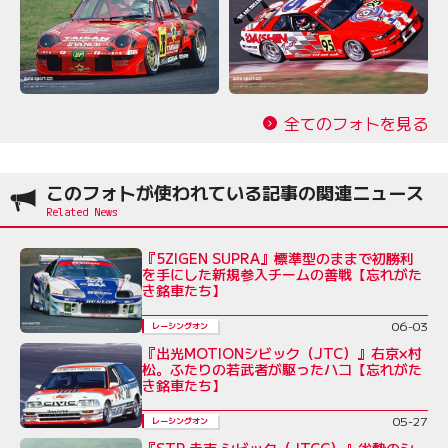
全てのフォトを見る
このフォトが使われている記事の関連ニュース
『5ZIGEN SUPRA』標準型のままで初勝利
を手にした新規参入チームの善戦【忘れがた
き銘車たち】
06-03
レーシングオン
『出光MOTIONシビック（JTC）』右京×村
松。ふたりの若武者が駆ったハコ【忘れがた
き銘車たち】
05-27
レーシングオン
『STP 圭市 シビック（JTCC）』劣勢のシ