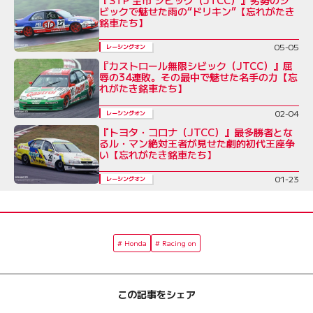
ビックで魅せた雨の“ドリキン”【忘れがたき
銘車たち】
05-05
レーシングオン
『カストロール無限シビック（JTCC）』屈
辱の34連敗。その最中で魅せた名手の力【忘
れがたき銘車たち】
02-04
レーシングオン
『トヨタ・コロナ（JTCC）』最多勝者とな
るル・マン絶対王者が見せた劇的初代王座争
い【忘れがたき銘車たち】
01-23
レーシングオン
Honda
Racing on
この記事をシェア