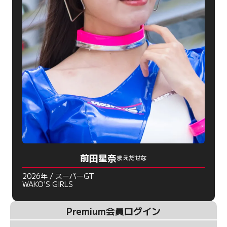
前田星奈
まえだせな
2026年 / スーパーGT
WAKO'S GIRLS
Premium会員ログイン