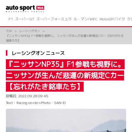
コ
ン
テ
ン
F1
スーパーGT
スーパーフォーミュラ
ル・マン/WEC
MotoGP/バイク
ラ
ツ
へ
TOP
レーシングオン
ス
『ニッサンNP35』F1参戦も視野に。 ニッサンが生んだ悲運の新規定Cカー【忘れがたき
キ
銘車たち】
ッ
プ
レーシングオン ニュース
『ニッサンNP35』F1参戦も視野に。
ニッサンが生んだ悲運の新規定Cカー
【忘れがたき銘車たち】
投稿日:
2022.09.28 09:45
Text：Racing on<br>Photo：SAN-EI