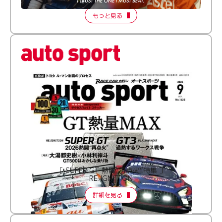
もっと見る
［ SUPER GT 熱闘“再点火”特集 ］
RE:IGNITION
詳細を見る