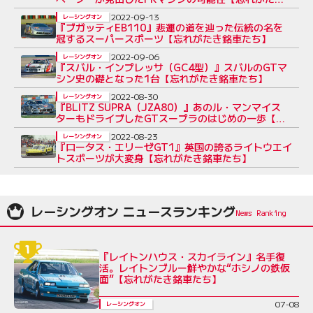
銘車たち】
2022-09-13
レーシングオン
『ブガッティEB110』悲運の道を辿った伝統の名を
冠するスーパースポーツ【忘れがたき銘車たち】
2022-09-06
レーシングオン
『スバル・インプレッサ（GC4型）』スバルのGTマ
シン史の礎となった1台【忘れがたき銘車たち】
2022-08-30
レーシングオン
『BLITZ SUPRA（JZA80）』あのル・マンマイス
ターもドライブしたGTスープラのはじめの一歩【忘
れがたき銘車たち】
2022-08-23
レーシングオン
『ロータス・エリーゼGT1』英国の誇るライトウエイ
トスポーツが大変身【忘れがたき銘車たち】
レーシングオン ニュースランキング
『レイトンハウス・スカイライン』名手復
活。レイトンブルー鮮やかな“ホシノの鉄仮
面”【忘れがたき銘車たち】
07-08
レーシングオン