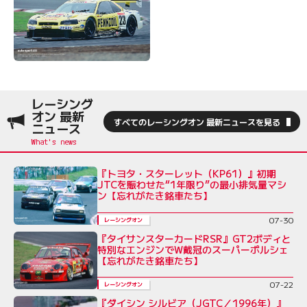
レーシング
オン 最新
すべてのレーシングオン 最新ニュースを見る
ニュース
『トヨタ・スターレット（KP61）』初期
JTCを賑わせた“1年限り”の最小排気量マシ
ン【忘れがたき銘車たち】
07-30
レーシングオン
『タイサンスターカードRSR』GT2ボディと
特別なエンジンでW戴冠のスーパーポルシェ
【忘れがたき銘車たち】
07-22
レーシングオン
『ダイシン シルビア（JGTC／1996年）』