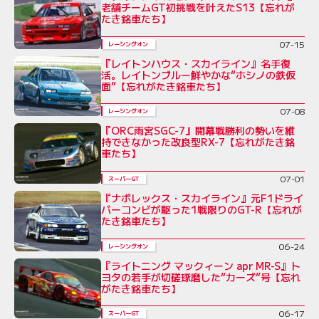
老舗チームGT初挑戦を叶えたS13【忘れが
たき銘車たち】
07-15
レーシングオン
『レイトンハウス・スカイライン』名手復
活。レイトンブルー鮮やかな“ホシノの鉄仮
面”【忘れがたき銘車たち】
07-08
レーシングオン
『ORC雨宮SGC-7』開幕戦勝利の勢いを維
持できなかった改良型RX-7【忘れがたき銘
車たち】
07-01
スーパーGT
『ナポレックス・スカイライン』元F1ドライ
バーコンビが駆った1戦限りのGT-R【忘れが
たき銘車たち】
06-24
レーシングオン
『ライトニング マックィーン apr MR-S』ト
ヨタの若手が切磋琢磨した“カーズ”号【忘れ
がたき銘車たち】
06-17
スーパーGT