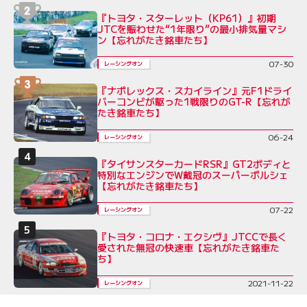
『トヨタ・スターレット（KP61）』初期
JTCを賑わせた“1年限り”の最小排気量マシ
ン【忘れがたき銘車たち】
07-30
レーシングオン
『ナポレックス・スカイライン』元F1ドライ
バーコンビが駆った1戦限りのGT-R【忘れが
たき銘車たち】
06-24
レーシングオン
『タイサンスターカードRSR』GT2ボディと
特別なエンジンでW戴冠のスーパーポルシェ
【忘れがたき銘車たち】
07-22
レーシングオン
『トヨタ・コロナ・エクシヴ』JTCCで長く
愛された無冠の快速車【忘れがたき銘車た
ち】
2021-11-22
レーシングオン