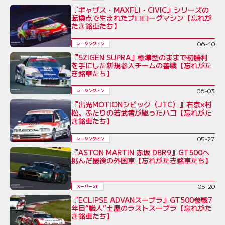
『ギャザス・MAXFLI・CIVIC』シリーズの
転換点で生まれたプロローグマシン【忘れが
たき銘車たち】
06-10
レーシングオン
『5ZIGEN SUPRA』標準型のままで初勝利
を手にした新規参入チームの善戦【忘れがた
き銘車たち】
06-03
レーシングオン
『出光MOTIONシビック（JTC）』右京×村
松。ふたりの若武者が駆ったハコ【忘れがた
き銘車たち】
05-27
レーシングオン
『ASTON MARTIN 赤坂 DBR9』GT500へ
挑んだ最後の外国車【忘れがたき銘車たち】
05-20
スーパーGT
『ECLIPSE ADVANスープラ』GT500参戦7
年目“職人”土屋のラストスープラ【忘れがた
き銘車たち】