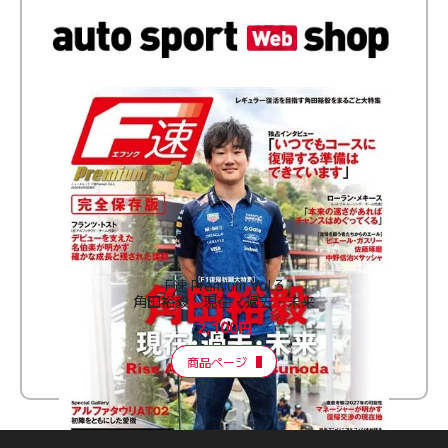
F速 Premium Vol.3
角田裕毅 現在・過去・未来
2,100円
商品ページ