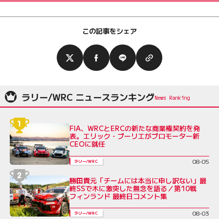
この記事をシェア
ラリー/WRC ニュースランキング
FIA、WRCとERCの新たな商業権契約を発
表。エリック・ブーリエがプロモーター新
CEOに就任
08-05
ラリー/WRC
勝田貴元「チームには本当に申し訳ない」最
終SSで木に激突した無念を語る／第10戦
フィンランド 最終日コメント集
08-03
ラリー/WRC