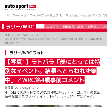
コ
ン
テ
ン
F1
スーパーGT
スーパーフォーミュラ
ル・マン/WEC
MotoGP/バイク
ラ
ツ
へ
ラリー/WRC
ニュース
開催日程・結果
最新ランキン
ス
キ
TOP
ラリー/WRC
フォト
ッ
【写真1】ラトバラ「僕にとっては特別なイベント。結果へとらわれず集中」／WRC第4戦
プ
事前コメント
ラリー/WRC フォト
【写真1】ラトバラ「僕にとっては特
別なイベント。結果へとらわれず集
中」／WRC第4戦事前コメント
投稿日:
2017.04.05 12:10
4月6日にスタートするWRC第4戦ツール・ド・コルスへの意気
込みを語ったヤリ-マティ・ラトバラ（トヨタ・ヤリスWRC）