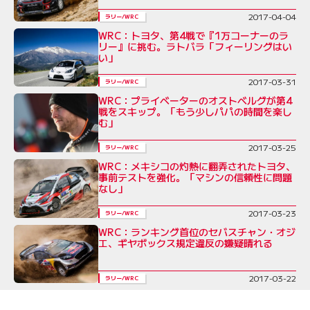
2017-04-04
ラリー/WRC
WRC：トヨタ、第4戦で『1万コーナーのラ
リー』に挑む。ラトバラ「フィーリングはい
い」
2017-03-31
ラリー/WRC
WRC：プライベーターのオストベルグが第4
戦をスキップ。「もう少しパパの時間を楽し
む」
2017-03-25
ラリー/WRC
WRC：メキシコの灼熱に翻弄されたトヨタ、
事前テストを強化。「マシンの信頼性に問題
なし」
2017-03-23
ラリー/WRC
WRC：ランキング首位のセバスチャン・オジ
エ、ギヤボックス規定違反の嫌疑晴れる
2017-03-22
ラリー/WRC