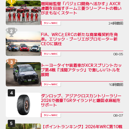
増岡総監督「パジェロ開発へ活かす」AXCR
連覇を目指すチーム三菱ラリーアートの戦い
がまもなくスタート
24時間前
ラリー/WRC
FIA、WRCとERCの新たな商業権契約を発
表。エリック・ブーリエがプロモーター新
CEOに就任
08-05
ラリー/WRC
トーヨータイヤ装着車がXCRスプリントカッ
プ第4戦『浅間アタック』で激しいバトルを
展開
10時間前
ラリー/WRC
ダンロップ、アジアクロスカントリーラリー
2026で強豪TGRタイランドと鎌田卓麻組を
サポート
08-07
ラリー/WRC
【ポイントランキング】2026年WRC第10戦