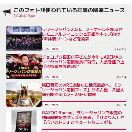
このフォトが使われている記事の関連ニュース
ラリージャパン2026、フィナーレを飾るセ
レモニアルフィニッシュ詳細やキッズ向け
GR体験ゾーンなどを発表
05-16
ラリー/WRC
チョコプラ長田庄平さんが今年もABEMAラ
リージャパン応援隊長に就任。大会を盛り上
げる特番も放送決定
05-14
ラリー/WRC
勝田貴元のWRC連勝から地元凱旋へ。『ラ
リージャパン応援フェス』が名古屋・久屋大
通公園で5月22〜23日に開催
05-14
ラリー/WRC
GAZOO Racing、ラリージャパンで販売の
勝田優勝記念グッズを発表。『ぴよりん』や
『パンのトラ』とキュートなコラボも