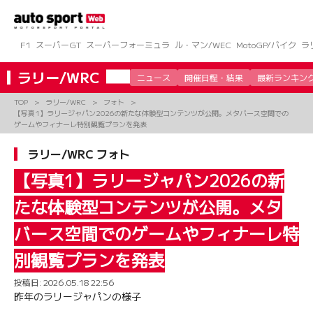
コ
ン
テ
ン
F1
スーパーGT
スーパーフォーミュラ
ル・マン/WEC
MotoGP/バイク
ラ
ツ
へ
ラリー/WRC
ニュース
開催日程・結果
最新ランキン
ス
キ
TOP
ラリー/WRC
フォト
ッ
【写真1】ラリージャパン2026の新たな体験型コンテンツが公開。メタバース空間での
プ
ゲームやフィナーレ特別観覧プランを発表
ラリー/WRC フォト
【写真1】ラリージャパン2026の新
たな体験型コンテンツが公開。メタ
バース空間でのゲームやフィナーレ特
別観覧プランを発表
投稿日:
2026.05.18 22:56
昨年のラリージャパンの様子