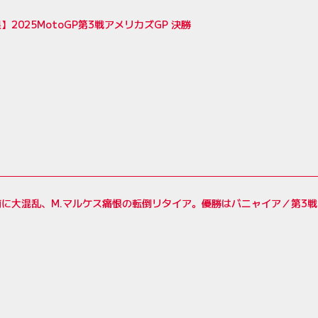
】2025MotoGP第3戦アメリカズGP 決勝
に大混乱、M.マルケス痛恨の転倒リタイア。優勝はバニャイア／第3戦