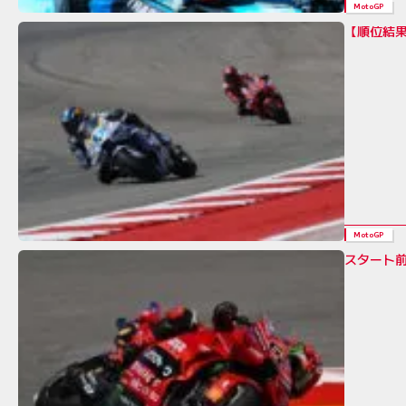
MotoGP
【順位結果
MotoGP
スタート前