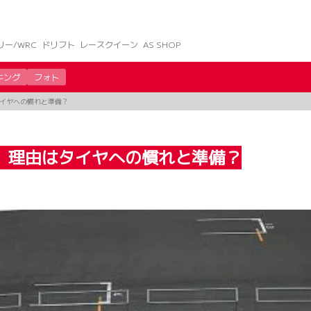
リー/WRC
ドリフト
レースクイーン
AS SHOP
キング
フォト
タイヤへの慣れと準備？
。理由はタイヤへの慣れと準備？