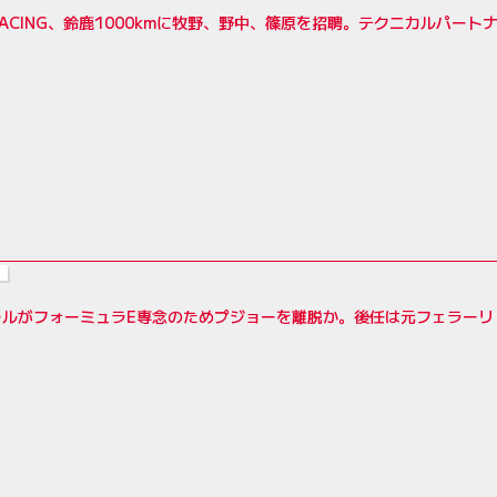
RACING、鈴鹿1000kmに牧野、野中、篠原を招聘。テクニカルパートナーは
ールがフォーミュラE専念のためプジョーを離脱か。後任は元フェラーリ