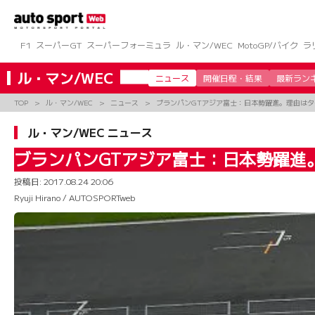
コ
ン
テ
ン
F1
スーパーGT
スーパーフォーミュラ
ル・マン/WEC
MotoGP/バイク
ラ
ツ
へ
ル・マン/WEC
ニュース
開催日程・結果
最新ラン
ス
キ
TOP
ル・マン/WEC
ニュース
ブランパンGTアジア富士：日本勢躍進。理由は
ッ
プ
ル・マン/WEC ニュース
ブランパンGTアジア富士：日本勢躍進
投稿日:
2017.08.24 20:06
Ryuji Hirano / AUTOSPORTweb