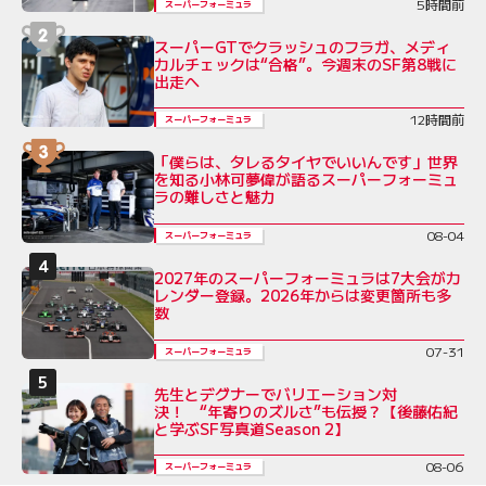
5時間前
スーパーフォーミュラ
スーパーGTでクラッシュのフラガ、メディ
カルチェックは“合格”。今週末のSF第8戦に
出走へ
12時間前
スーパーフォーミュラ
「僕らは、タレるタイヤでいいんです」世界
を知る小林可夢偉が語るスーパーフォーミュ
ラの難しさと魅力
08-04
スーパーフォーミュラ
2027年のスーパーフォーミュラは7大会がカ
レンダー登録。2026年からは変更箇所も多
数
07-31
スーパーフォーミュラ
先生とデグナーでバリエーション対
決！ “年寄りのズルさ”も伝授？【後藤佑紀
と学ぶSF写真道Season 2】
08-06
スーパーフォーミュラ