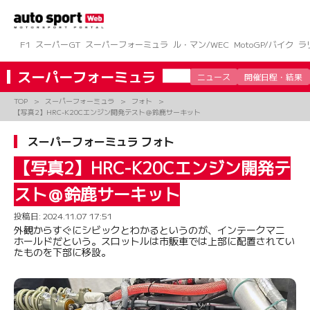
コ
ン
テ
ン
F1
スーパーGT
スーパーフォーミュラ
ル・マン/WEC
MotoGP/バイク
ラ
ツ
へ
スーパーフォーミュラ
ニュース
開催日程・結果
ス
キ
TOP
スーパーフォーミュラ
フォト
ッ
【写真2】HRC-K20Cエンジン開発テスト＠鈴鹿サーキット
プ
スーパーフォーミュラ フォト
【写真2】HRC-K20Cエンジン開発テ
スト＠鈴鹿サーキット
投稿日:
2024.11.07 17:51
外観からすぐにシビックとわかるというのが、インテークマニ
ホールドだという。スロットルは市販車では上部に配置されてい
たものを下部に移設。