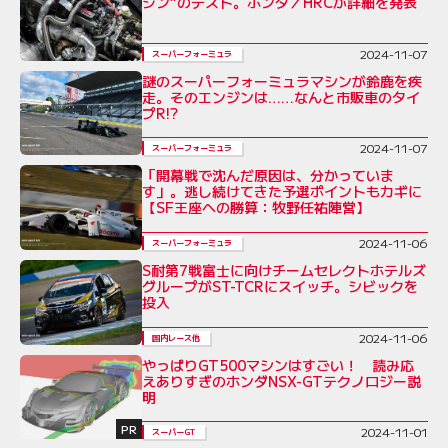
ジン”のテスト。ホンダ／HRCが詳細を発表
2024-11-07
スーパーフォーミュラ
謎のスーパーフォーミュラマシンが鈴鹿を疾
走。そのエンジンは……なんと市販車のタイ
プR!?
2024-11-07
スーパーフォーミュラ
「開幕戦で沈んだ原因は、分かっていま
す」。逃し続けてきた予選ポイントもカギに
【SF王座への勝算：牧野任祐陣営】
2024-11-06
スーパーフォーミュラ
S耐第7戦富士に向けチームセレクトホテルズ
グループがST-TCRにスイッチ。シビックを
投入
2024-11-06
国内レース他
やっぱりGT500マシンはすごい！ 読み応
えありすぎのホンダNSX-GTテクノロジー説
明
PR
2024-11-01
スーパーGT