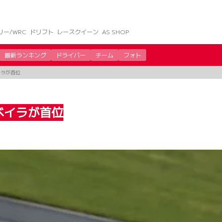
リー/WRC
ドリフト
レースクイーン
AS SHOP
最新ランキング
ドライバー
チーム
フォト
イラが首位
ベイラが首位