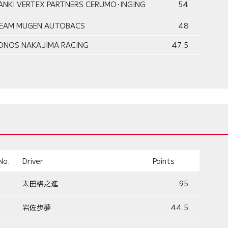
ANKI VERTEX PARTNERS CERUMO･INGING
54
EAM MUGEN AUTOBACS
48
ONOS NAKAJIMA RACING
47.5
No.
Driver
Points
太田格之進
95
岩佐歩夢
44.5