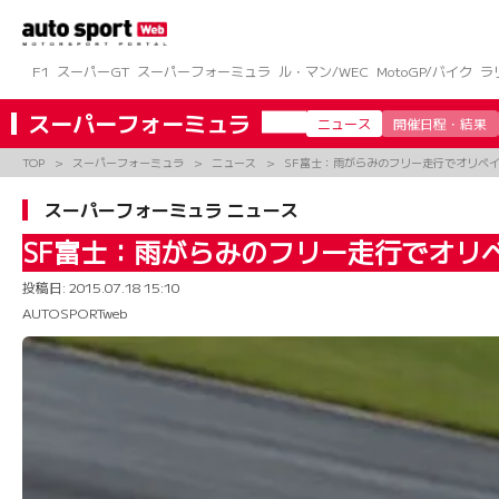
コ
ン
テ
ン
F1
スーパーGT
スーパーフォーミュラ
ル・マン/WEC
MotoGP/バイク
ラ
ツ
へ
スーパーフォーミュラ
ニュース
開催日程・結果
ス
キ
TOP
スーパーフォーミュラ
ニュース
SF富士：雨がらみのフリー走行でオリベ
ッ
プ
スーパーフォーミュラ ニュース
SF富士：雨がらみのフリー走行でオリ
投稿日:
2015.07.18 15:10
AUTOSPORTweb