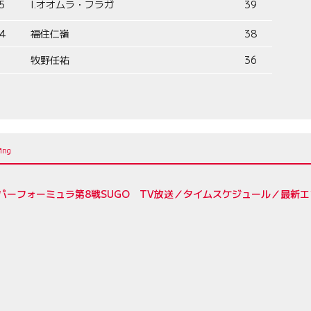
5
I.オオムラ・フラガ
39
4
福住仁嶺
38
牧野任祐
36
ーパーフォーミュラ第8戦SUGO TV放送／タイムスケジュール／最新