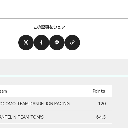
この記事をシェア
eam
Points
OCOMO TEAM DANDELION RACING
120
ANTELIN TEAM TOM’S
64.5