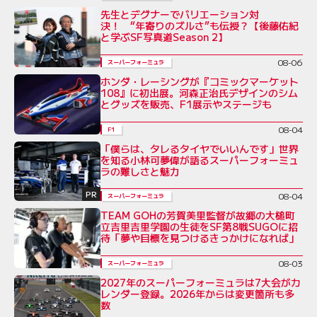
先生とデグナーでバリエーション対
決！ “年寄りのズルさ”も伝授？【後藤佑紀
と学ぶSF写真道Season 2】
08-06
スーパーフォーミュラ
ホンダ・レーシングが『コミックマーケット
108』に初出展。河森正治氏デザインのシム
とグッズを販売、F1展示やステージも
08-04
F1
「僕らは、タレるタイヤでいいんです」世界
を知る小林可夢偉が語るスーパーフォーミュ
ラの難しさと魅力
PR
08-04
スーパーフォーミュラ
TEAM GOHの芳賀美里監督が故郷の大槌町
立吉里吉里学園の生徒をSF第8戦SUGOに招
待「夢や目標を見つけるきっかけになれば」
08-03
スーパーフォーミュラ
2027年のスーパーフォーミュラは7大会がカ
レンダー登録。2026年からは変更箇所も多
数