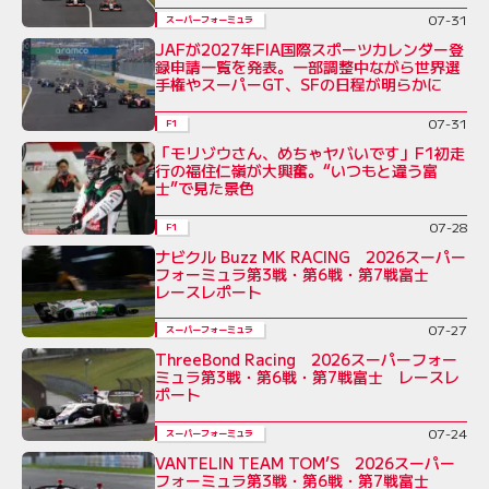
07-31
スーパーフォーミュラ
JAFが2027年FIA国際スポーツカレンダー登
録申請一覧を発表。一部調整中ながら世界選
手権やスーパーGT、SFの日程が明らかに
07-31
F1
「モリゾウさん、めちゃヤバいです」F1初走
行の福住仁嶺が大興奮。“いつもと違う富
士”で見た景色
07-28
F1
ナビクル Buzz MK RACING 2026スーパー
フォーミュラ第3戦・第6戦・第7戦富士
レースレポート
07-27
スーパーフォーミュラ
ThreeBond Racing 2026スーパーフォー
ミュラ第3戦・第6戦・第7戦富士 レースレ
ポート
07-24
スーパーフォーミュラ
VANTELIN TEAM TOM’S 2026スーパー
フォーミュラ第3戦・第6戦・第7戦富士