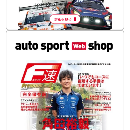
［ SUPER GT 熱闘“再点火”特集 ］
RE:IGNITION
詳細を見る
F速 Premium Vol.3
角田裕毅 現在・過去・未来
2,100円