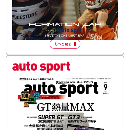
倒す相手を、信じてる。小林利徠斗 × 野村勇斗
【FORMATION LAP Produced by auto sport】
2026 Episode 2
もっと見る