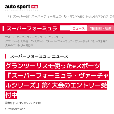
コ
ン
テ
ン
F1
スーパーGT
スーパーフォーミュラ
ル・マン/WEC
MotoGP/バイク
ラ
ツ
へ
スーパーフォーミュラ
ニュース
開催日程・結果
ス
キ
TOP
スーパーフォーミュラ
ニュース
ッ
グランツーリスモ使ったeスポーツ『スーパーフォーミュラ・ヴァーチャルシリーズ』第1
プ
大会のエントリー受付中
スーパーフォーミュラ ニュース
グランツーリスモ使ったeスポーツ
『スーパーフォーミュラ・ヴァーチャ
ルシリーズ』第1大会のエントリー受
付中
投稿日:
2019.05.22 20:10
autosport web