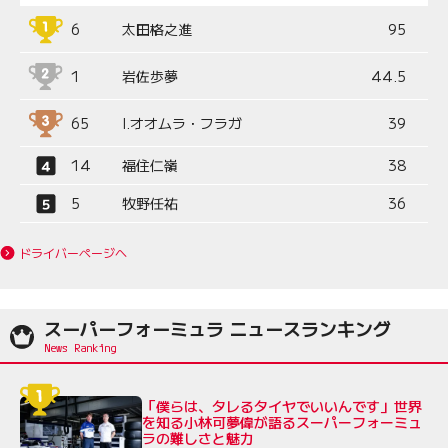
6
太田格之進
95
1
岩佐歩夢
44.5
65
I.オオムラ・フラガ
39
14
福住仁嶺
38
5
牧野任祐
36
ドライバーページへ
スーパーフォーミュラ ニュースランキング
「僕らは、タレるタイヤでいいんです」世界
を知る小林可夢偉が語るスーパーフォーミュ
ラの難しさと魅力