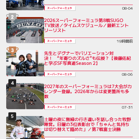
08-04
スーパーフォーミュラ
2026スーパーフォーミュラ第8戦SUGO
TV放送／タイムスケジュール／最新エント
リーリスト
19時間前
スーパーフォーミュラ
先生とデグナーでバリエーション対
決！ “年寄りのズルさ”も伝授？【後藤佑紀
と学ぶSF写真道Season 2】
08-06
スーパーフォーミュラ
2027年のスーパーフォーミュラは7大会がカ
レンダー登録。2026年からは変更箇所も多
数
07-31
スーパーフォーミュラ
土曜の夜に無線の行き違いを話し合った牧野
陣営。日曜の3位表彰台で「ちゃんと気持ち
は切り替えて臨めた」／第7戦富士決勝