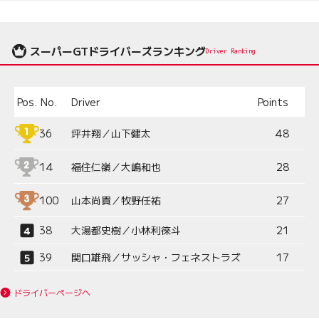
スーパーGTドライバーズランキング
Driver Ranking
Pos.
No.
Driver
Points
36
坪井翔／山下健太
48
14
福住仁嶺／大嶋和也
28
100
山本尚貴／牧野任祐
27
38
大湯都史樹／小林利徠斗
21
39
関口雄飛／サッシャ・フェネストラズ
17
ドライバーページへ