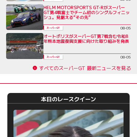
HELM MOTORSPORTS GT-Rがスーパー
GT第4戦富士でチーム初のシングルフィニッ
シュ。見据える“その先”
08-05
スーパーGT
オートポリスがスーパーGT第7戦含む令和8
年熊本地震復興支援に向けた取り組みを発表
08-05
スーパーGT
すべてのスーパーGT 最新ニュースを見る
本日のレースクイーン