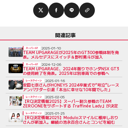
関連記事
2025-01-10
スーパーGT
TEAM UPGARAGEが2025年のGT300参戦体制を発
表。メルセデスにスイッチ＆野村勇斗が加入
2024-12-06
スーパーGT
TEAM UPGARAGE、2024年限りでホンダNSX GT3
の使用終了を発表。2025年は別車両での参戦へ
2025-01-16
レースクイーン
安田七奈さんがHONEYS 2024卒業式で“号泣”レース
アンバサダー引退「本当に幸せな10年間でした」
2025-02-05
レースクイーン
【RQ決定情報2025】スーパー耐久参戦のTEAM
ZEROONEをサポートする『raffinée Lady』が決定
2025-01-25
レースクイーン
【RQ決定情報2025】Moduloスマイルに根岸しおり
さんが新加入。継続の池永百合さんとコンビを組む