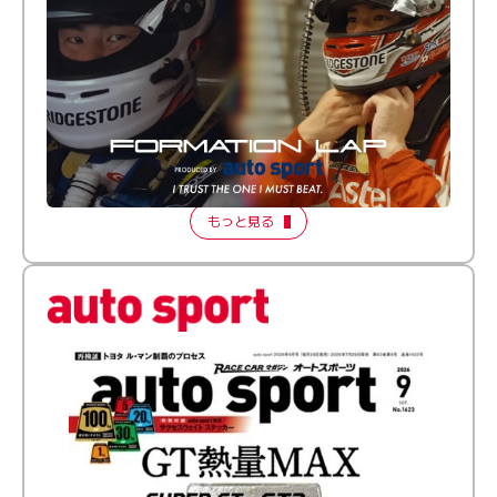
倒す相手を、信じてる。小林利徠斗 × 野村勇斗
【FORMATION LAP Produced by auto sport】
2026 Episode 2
もっと見る