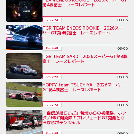
第4戦富士 レースレポート
08-06
スーパーGT
TGR TEAM ENEOS ROOKIE 2026スー
パーGT第4戦富士 レースレポート
08-06
スーパーGT
TGR TEAM SARD 2026スーパーGT第4戦
富士 レースレポート
08-06
スーパーGT
HOPPY team TSUCHIYA 2026スーパー
GT第4戦富士 レースレポート
08-06
スーパーGT
「自信が揺らいだ」苦境からの初優勝。ホン
ダ／HRC開発陣のプレリュードGT覚醒とさ
らなるポテンシャル
08-06
スーパーGT