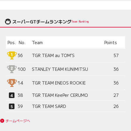
スーパーGTチームランキング
Team Ranking
Pos.
No.
Team
Points
36
TGR TEAM au TOM’S
57
100
STANLEY TEAM KUNIMITSU
36
14
TGR TEAM ENEOS ROOKIE
36
38
TGR TEAM KeePer CERUMO
27
39
TGR TEAM SARD
26
チームページへ