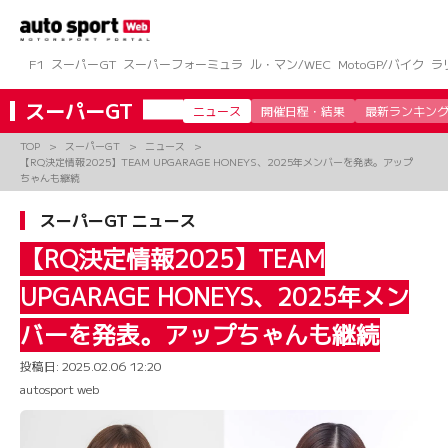
コ
ン
テ
ン
F1
スーパーGT
スーパーフォーミュラ
ル・マン/WEC
MotoGP/バイク
ラ
ツ
へ
スーパーGT
ニュース
開催日程・結果
最新ランキン
ス
キ
TOP
スーパーGT
ニュース
ッ
【RQ決定情報2025】TEAM UPGARAGE HONEYS、2025年メンバーを発表。アップ
プ
ちゃんも継続
スーパーGT ニュース
【RQ決定情報2025】TEAM
UPGARAGE HONEYS、2025年メン
バーを発表。アップちゃんも継続
投稿日:
2025.02.06 12:20
autosport web