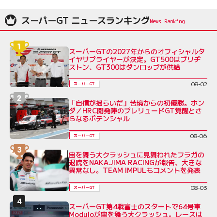
スーパーGT ニュースランキング
スーパーGTの2027年からのオフィシャルタ
イヤサプライヤーが決定。GT500はブリヂ
ストン、GT300はダンロップが供給
08-02
スーパーGT
「自信が揺らいだ」苦境からの初優勝。ホン
ダ／HRC開発陣のプレリュードGT覚醒とさ
らなるポテンシャル
08-06
スーパーGT
宙を舞う大クラッシュに見舞われたフラガの
退院をNAKAJIMA RACINGが報告、大きな
異常なし。TEAM IMPULもコメントを発表
08-03
スーパーGT
スーパーGT第4戦富士のスタートで64号車
Moduloが宙を舞う大クラッシュ。レースは