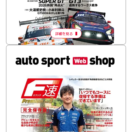
［ SUPER GT 熱闘“再点火”特集 ］
RE:IGNITION
詳細を見る