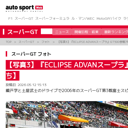
コ
ン
テ
ン
F1
スーパーGT
スーパーフォーミュラ
ル・マン/WEC
MotoGP/バイク
ラ
ツ
へ
スーパーGT
ニュース
開催日程・結果
最新ランキン
ス
キ
TOP
スーパーGT
フォト
【写真3】『ECLIPSE ADVANスープラ』GT500
ッ
プ
スーパーGT フォト
【写真3】『ECLIPSE ADVANスー
ち】
投稿日:
2026.05.12 15:13
織戸学と土屋武士のドライブで2006年のスーパーGT第3戦富士スピード