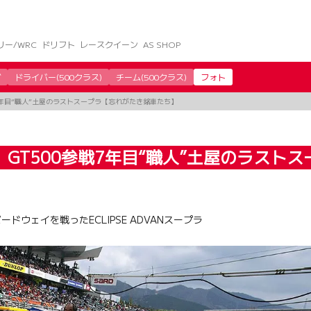
リー/WRC
ドリフト
レースクイーン
AS SHOP
グ
ドライバー(500クラス)
チーム(500クラス)
フォト
参戦7年目“職人”土屋のラストスープラ【忘れがたき銘車たち】
プラ』GT500参戦7年目“職人”土屋のラス
ウェイを戦ったECLIPSE ADVANスープラ