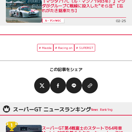
『マツダ717C（ル・マン／1983年）』マツ
ダがグループC戦線に投入した“そら豆”【忘
れがたき銘車たち】
02-25
ル・マン/WEC
Mazda
Racing on
SUPERGT
この記事をシェア
スーパーGT ニュースランキング
スーパーGT第4戦富士のスタートで64号車