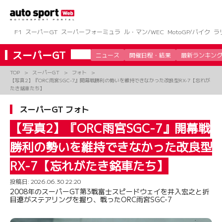
コ
ン
テ
ン
F1
スーパーGT
スーパーフォーミュラ
ル・マン/WEC
MotoGP/バイク
ラ
ツ
へ
スーパーGT
ニュース
開催日程・結果
最新ランキン
ス
キ
TOP
スーパーGT
フォト
ッ
【写真2】『ORC雨宮SGC-7』開幕戦勝利の勢いを維持できなかった改良型RX-7【忘れが
プ
たき銘車たち】
スーパーGT フォト
【写真2】『ORC雨宮SGC-7』開幕戦
勝利の勢いを維持できなかった改良型
RX-7【忘れがたき銘車たち】
投稿日:
2026.06.30 22:20
2008年のスーパーGT第3戦富士スピードウェイを井入宏之と折
目遼がステアリングを握り、戦ったORC雨宮SGC-7