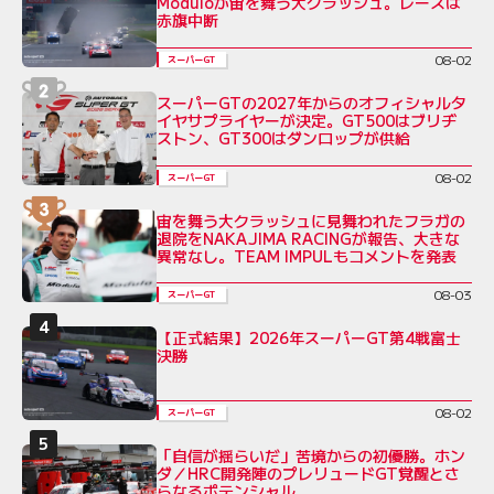
Moduloが宙を舞う大クラッシュ。レースは
赤旗中断
08-02
スーパーGT
スーパーGTの2027年からのオフィシャルタ
イヤサプライヤーが決定。GT500はブリヂ
ストン、GT300はダンロップが供給
08-02
スーパーGT
宙を舞う大クラッシュに見舞われたフラガの
退院をNAKAJIMA RACINGが報告、大きな
異常なし。TEAM IMPULもコメントを発表
08-03
スーパーGT
【正式結果】2026年スーパーGT第4戦富士
決勝
08-02
スーパーGT
「自信が揺らいだ」苦境からの初優勝。ホン
ダ／HRC開発陣のプレリュードGT覚醒とさ
らなるポテンシャル