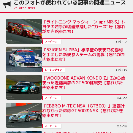
このフォトが使われている記事の関連ニュース
『ライトニング マックィーン apr MR-S』ト
ヨタの若手が切磋琢磨した“カーズ”号【忘れ
がたき銘車たち】
06-17
スーパーGT
『5ZIGEN SUPRA』標準型のままで初勝利
を手にした新規参入チームの善戦【忘れがた
き銘車たち】
06-03
レーシングオン
『WOODONE ADVAN KONDO Z』Zから始
まった近藤真彦のGT500挑戦史【忘れがた
き銘車たち】
04-22
スーパーGT
『EBBRO M-TEC NSX（GT300）』連覇叶
わなかったほぼGT500のNSX【忘れがたき
銘車たち】
03-18
スーパーGT