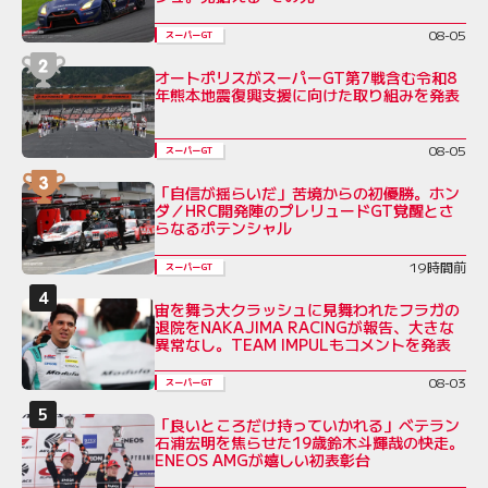
08-05
スーパーGT
オートポリスがスーパーGT第7戦含む令和8
年熊本地震復興支援に向けた取り組みを発表
08-05
スーパーGT
「自信が揺らいだ」苦境からの初優勝。ホン
ダ／HRC開発陣のプレリュードGT覚醒とさ
らなるポテンシャル
19時間前
スーパーGT
宙を舞う大クラッシュに見舞われたフラガの
退院をNAKAJIMA RACINGが報告、大きな
異常なし。TEAM IMPULもコメントを発表
08-03
スーパーGT
「良いところだけ持っていかれる」ベテラン
石浦宏明を焦らせた19歳鈴木斗輝哉の快走。
ENEOS AMGが嬉しい初表彰台