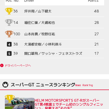
Pos.
No.
Driver
Points
36
坪井翔／山下健太
48
14
福住仁嶺／大嶋和也
28
100
山本尚貴／牧野任祐
27
38
大湯都史樹／小林利徠斗
21
39
関口雄飛／サッシャ・フェネストラズ
17
ドライバーページへ
スーパーGT ニュースランキング
HELM MOTORSPORTS GT-Rがスーパー
GT第4戦富士でチーム初のシングルフィニッ
シュ。見据える“その先”