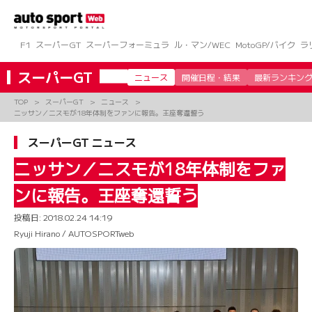
コ
ン
テ
ン
F1
スーパーGT
スーパーフォーミュラ
ル・マン/WEC
MotoGP/バイク
ラ
ツ
へ
スーパーGT
ニュース
開催日程・結果
最新ランキン
ス
キ
TOP
スーパーGT
ニュース
ッ
ニッサン／ニスモが18年体制をファンに報告。王座奪還誓う
プ
スーパーGT ニュース
ニッサン／ニスモが18年体制をファ
ンに報告。王座奪還誓う
投稿日:
2018.02.24 14:19
Ryuji Hirano / AUTOSPORTweb