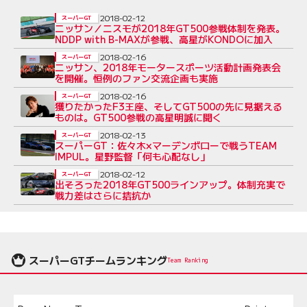
2018-02-12
スーパーGT
ニッサン／ニスモが2018年GT500参戦体制を発表。
NDDP with B-MAXが参戦、高星がKONDOに加入
2018-02-16
スーパーGT
ニッサン、2018年モータースポーツ活動計画発表会
を開催。恒例のファン交流企画も実施
2018-02-16
スーパーGT
獲りたかったF3王座、そしてGT500の先に見据える
ものは。GT500参戦の高星明誠に聞く
2018-02-13
スーパーGT
スーパーGT：佐々木×マーデンボローで戦うTEAM
IMPUL。星野監督「何も心配なし」
2018-02-12
スーパーGT
出そろった2018年GT500ラインアップ。体制充実で
戦力差はさらに拮抗か
スーパーGTチームランキング
Team Ranking