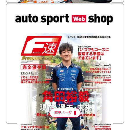
F速 Premium Vol.3
角田裕毅 現在・過去・未来
2,100円
商品ページ