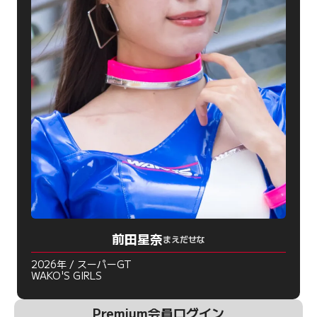
前田星奈
まえだせな
2026年 / スーパーGT
WAKO'S GIRLS
Premium会員ログイン