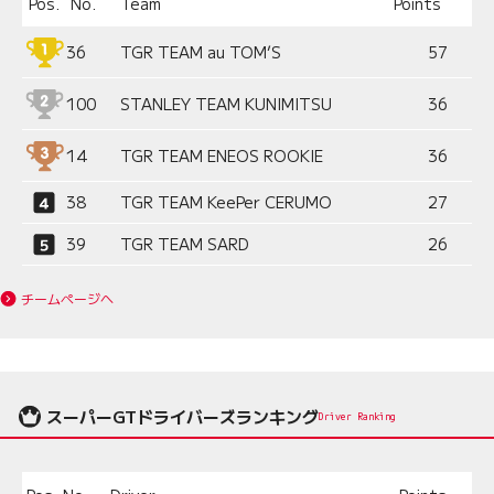
Pos.
No.
Team
Points
36
TGR TEAM au TOM’S
57
100
STANLEY TEAM KUNIMITSU
36
14
TGR TEAM ENEOS ROOKIE
36
38
TGR TEAM KeePer CERUMO
27
39
TGR TEAM SARD
26
チームページへ
スーパーGTドライバーズランキング
Driver Ranking