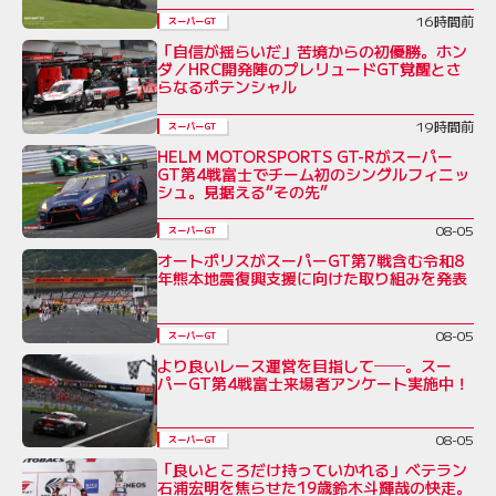
16時間前
スーパーGT
「自信が揺らいだ」苦境からの初優勝。ホン
ダ／HRC開発陣のプレリュードGT覚醒とさ
らなるポテンシャル
19時間前
スーパーGT
HELM MOTORSPORTS GT-Rがスーパー
GT第4戦富士でチーム初のシングルフィニッ
シュ。見据える“その先”
08-05
スーパーGT
オートポリスがスーパーGT第7戦含む令和8
年熊本地震復興支援に向けた取り組みを発表
08-05
スーパーGT
より良いレース運営を目指して──。スー
パーGT第4戦富士来場者アンケート実施中！
08-05
スーパーGT
「良いところだけ持っていかれる」ベテラン
石浦宏明を焦らせた19歳鈴木斗輝哉の快走。