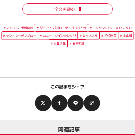
全文を読む
2018SGT参戦体制
ジョアオ-パオロ・デ・オリベイラ
ニッサンGT-RニスモGT500
ヤン・マーデンボロー
ロニー・クインタレッリ
佐々木大樹
千代勝正
本山哲
松田次生
高星明誠
この記事をシェア
関連記事