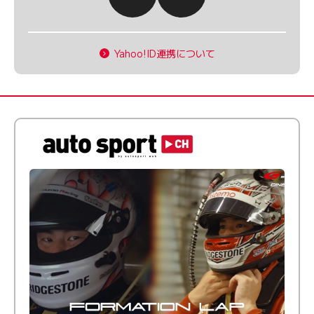
Yahoo!ID連携について
倒す相手を、信じてる。小林利徠斗 × 野村勇斗