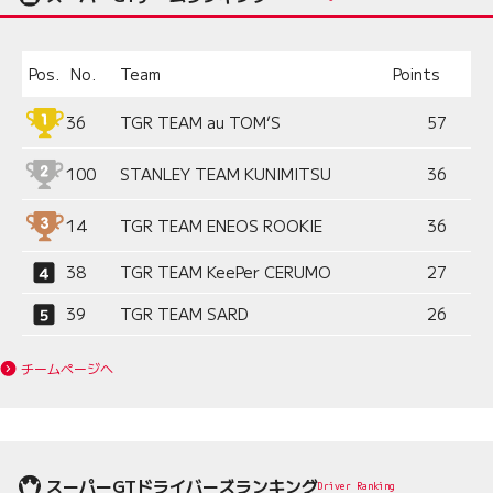
Pos.
No.
Team
Points
36
TGR TEAM au TOM’S
57
100
STANLEY TEAM KUNIMITSU
36
14
TGR TEAM ENEOS ROOKIE
36
38
TGR TEAM KeePer CERUMO
27
39
TGR TEAM SARD
26
チームページへ
スーパーGTドライバーズランキング
Driver Ranking