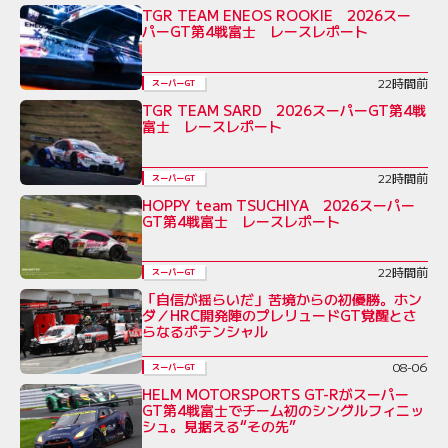
TGR TEAM ENEOS ROOKIE 2026スー
パーGT第4戦富士 レースレポート
22時間前
スーパーGT
TGR TEAM SARD 2026スーパーGT第4戦
富士 レースレポート
22時間前
スーパーGT
HOPPY team TSUCHIYA 2026スーパー
GT第4戦富士 レースレポート
22時間前
スーパーGT
「自信が揺らいだ」苦境からの初優勝。ホン
ダ／HRC開発陣のプレリュードGT覚醒とさ
らなるポテンシャル
08-06
スーパーGT
HELM MOTORSPORTS GT-Rがスーパー
GT第4戦富士でチーム初のシングルフィニッ
シュ。見据える“その先”