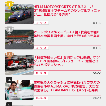
HELM MOTORSPORTS GT-Rがスーパー
GT第4戦富士でチーム初のシングルフィニッ
シュ。見据える“その先”
08-05
スーパーGT
オートポリスがスーパーGT第7戦含む令和8
年熊本地震復興支援に向けた取り組みを発表
08-05
スーパーGT
「自信が揺らいだ」苦境からの初優勝。ホン
ダ／HRC開発陣のプレリュードGT覚醒とさ
らなるポテンシャル
08-06
スーパーGT
宙を舞う大クラッシュに見舞われたフラガの
退院をNAKAJIMA RACINGが報告、大きな
異常なし。TEAM IMPULもコメントを発表
08-03
スーパーGT