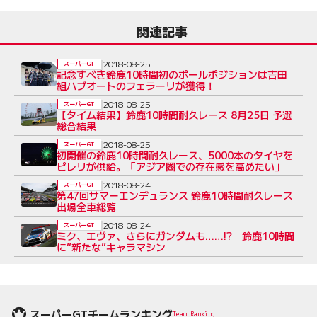
関連記事
2018-08-25
スーパーGT
記念すべき鈴鹿10時間初のポールポジションは吉田
組ハブオートのフェラーリが獲得！
2018-08-25
スーパーGT
【タイム結果】鈴鹿10時間耐久レース 8月25日 予選
総合結果
2018-08-25
スーパーGT
初開催の鈴鹿10時間耐久レース、5000本のタイヤを
ピレリが供給。「アジア圏での存在感を高めたい」
2018-08-24
スーパーGT
第47回サマーエンデュランス 鈴鹿10時間耐久レース
出場全車総覧
2018-08-24
スーパーGT
ミク、エヴァ、さらにガンダムも……!? 鈴鹿10時間
に“新たな”キャラマシン
スーパーGTチームランキング
Team Ranking