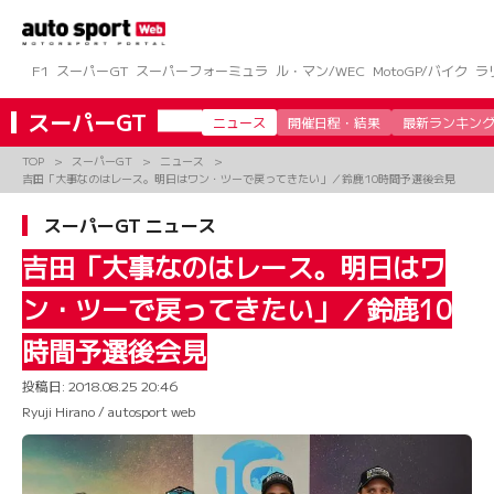
コ
ン
テ
ン
F1
スーパーGT
スーパーフォーミュラ
ル・マン/WEC
MotoGP/バイク
ラ
ツ
へ
スーパーGT
ニュース
開催日程・結果
最新ランキン
ス
キ
TOP
スーパーGT
ニュース
ッ
吉田「大事なのはレース。明日はワン・ツーで戻ってきたい」／鈴鹿10時間予選後会見
プ
スーパーGT ニュース
吉田「大事なのはレース。明日はワ
ン・ツーで戻ってきたい」／鈴鹿10
時間予選後会見
投稿日:
2018.08.25 20:46
Ryuji Hirano / autosport web