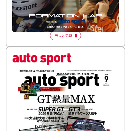
倒す相手を、信じてる。小林利徠斗 × 野村勇斗
【FORMATION LAP Produced by auto sport】
2026 Episode 2
もっと見る
［ SUPER GT 熱闘“再点火”特集 ］