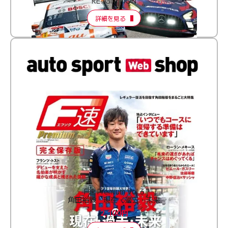
RE:IGNITION
詳細を見る
F速 Premium Vol.3
角田裕毅 現在・過去・未来
2,100円