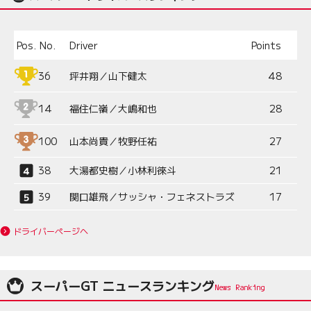
Pos.
No.
Driver
Points
36
坪井翔／山下健太
48
14
福住仁嶺／大嶋和也
28
100
山本尚貴／牧野任祐
27
38
大湯都史樹／小林利徠斗
21
39
関口雄飛／サッシャ・フェネストラズ
17
ドライバーページへ
スーパーGT ニュースランキング