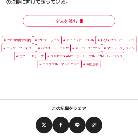
の決勝に向けて語っている。
全文を読む
2018鈴鹿10時間
ダビデ・リゴン
デイビッド・ベレル
トリスタン・ボーティエ
ニック・フォスター
ハブオート・コルサ
マーロ・エンゲル
マット・グリフィン
ミゲル・モリーナ
メルセデスAMG・チーム・グループM・レーシング
ラファエル・マルチェッロ
吉田広樹
この記事をシェア