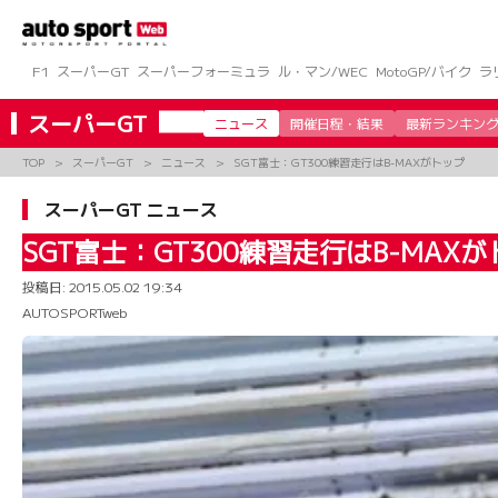
コ
ン
テ
ン
F1
スーパーGT
スーパーフォーミュラ
ル・マン/WEC
MotoGP/バイク
ラ
ツ
へ
スーパーGT
ニュース
開催日程・結果
最新ランキン
ス
キ
TOP
スーパーGT
ニュース
SGT富士：GT300練習走行はB-MAXがトップ
ッ
プ
スーパーGT ニュース
SGT富士：GT300練習走行はB-MAX
投稿日:
2015.05.02 19:34
AUTOSPORTweb