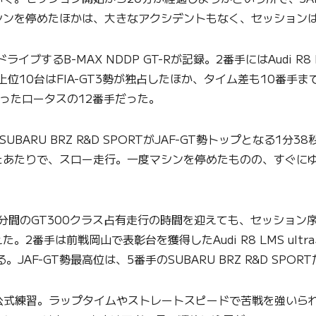
シンを停めたほかは、大きなアクシデントもなく、セッション
-MAX NDDP GT-Rが記録。2番手にはAudi R8 LMS 
いている。上位10台はFIA-GT3勢が独占したほか、タイム差も10
まったロータスの12番手だった。
RU BRZ R&D SPORTがJAF-GT勢トップとなる1分
ぎたあたりで、スロー走行。一度マシンを停めたものの、すぐに
間のGT300クラス占有走行の時間を迎えても、セッション序盤にB
手は前戦岡山で表彰台を獲得したAudi R8 LMS ultra
ている。JAF-GT勢最高位は、5番手のSUBARU BRZ R&D SPO
の公式練習。ラップタイムやストレートスピードで苦戦を強いられ