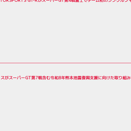
MOTORSPORTS GT-RがスーパーGT第4戦富士でチーム初のシングル
スがスーパーGT第7戦含む令和8年熊本地震復興支援に向けた取り組