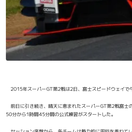
2015年スーパーGT第2戦は2日、富士スピードウェイで午前
前日に引き続き、晴天に恵まれたスーパーGT第2戦富士
50分から1時間45分間の公式練習がスタートした。
セッション序盤から、各チームは勢力的に周回を重ねていく