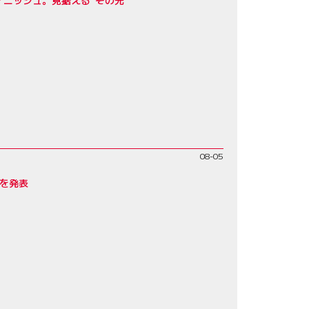
フィニッシュ。見据える“その先”
08-05
みを発表