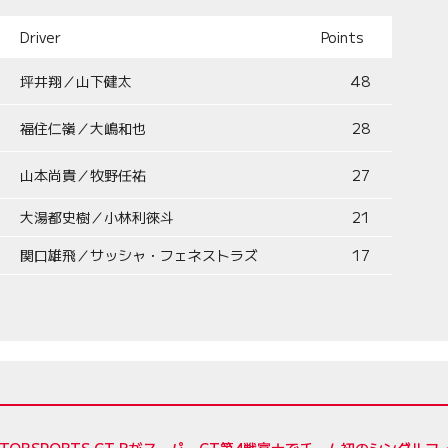
Driver
Points
坪井翔／山下健太
48
福住仁嶺／大嶋和也
28
山本尚貴／牧野任祐
27
大湯都史樹／小林利徠斗
21
関口雄飛／サッシャ・フェネストラズ
17