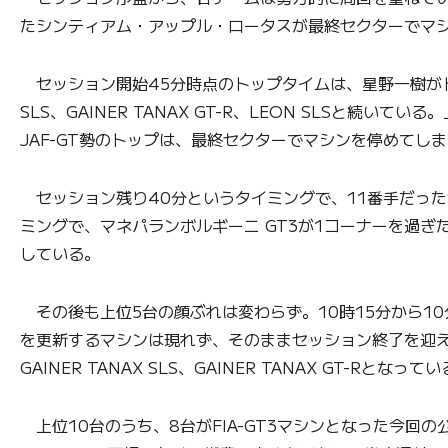
たシンティアム・アップル・ロータスが最終セクターでマ
セッション開始45分時点のトップタイムは、星野一樹がドライブするB
SLS、GAINER TANAX GT-R、LEON SLSと続
JAF-GT勢のトップは、最終セクターでマシンを停めてし
セッション残り40分というタイミングで、11番手だったSUBA
ミングで、マネパランボルギーニ GT3が1コーナーを過
している。
その後も上位5台の顔ぶれは変わらず。10時15分から10分
を更新するマシンは現れず、そのままセッション終了を迎えた。2番
GAINER TANAX SLS、GAINER TANAX GT-Rとなっ
上位10台のうち、8台がFIA-GT3マシンとなった今回