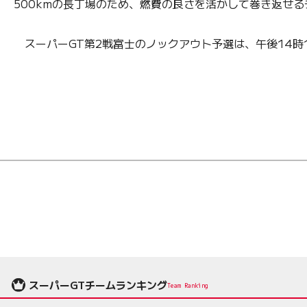
500kmの長丁場のため、燃費の良さを活かして巻き返せ
スーパーGT第2戦富士のノックアウト予選は、午後14時
スーパーGTチームランキング
Team Ranking