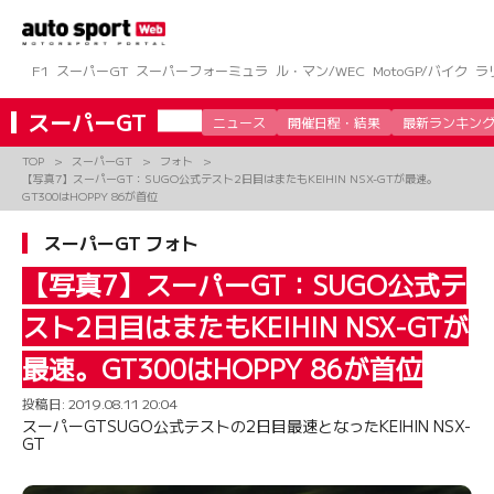
コ
ン
テ
ン
F1
スーパーGT
スーパーフォーミュラ
ル・マン/WEC
MotoGP/バイク
ラ
ツ
へ
スーパーGT
ニュース
開催日程・結果
最新ランキン
ス
キ
TOP
スーパーGT
フォト
ッ
【写真7】スーパーGT：SUGO公式テスト2日目はまたもKEIHIN NSX-GTが最速。
プ
GT300はHOPPY 86が首位
スーパーGT フォト
【写真7】スーパーGT：SUGO公式テ
スト2日目はまたもKEIHIN NSX-GTが
最速。GT300はHOPPY 86が首位
投稿日:
2019.08.11 20:04
スーパーGTSUGO公式テストの2日目最速となったKEIHIN NSX-
GT