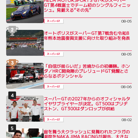
HELM MOTORSPORTS GT-Rがスーパー
GT第4戦富士でチーム初のシングルフィニッ
シュ。見据える“その先”
08-05
スーパーGT
オートポリスがスーパーGT第7戦含む令和8
年熊本地震復興支援に向けた取り組みを発表
08-05
スーパーGT
「自信が揺らいだ」苦境からの初優勝。ホン
ダ／HRC開発陣のプレリュードGT覚醒とさ
らなるポテンシャル
08-06
スーパーGT
スーパーGTの2027年からのオフィシャルタ
イヤサプライヤーが決定。GT500はブリヂ
ストン、GT300はダンロップが供給
08-02
スーパーGT
宙を舞う大クラッシュに見舞われたフラガの
退院をNAKAJIMA RACINGが報告、大きな