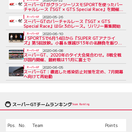
スーパーGTがグランツーリスモSPORTを使ったバー
チャルレース『SGT × GTS Special Race』を開催
へ
2020-05-26
スーパーGT
スーパーGTのバーチャルレース『SGT × GTS
Special Race』はGr.3のレース。リバリー募集開始
2020-06-10
スーパーGT
J SPORTSで6月14日から『SUPER GTアナライ
ズ』第5回放映。小暮＆塚越が13年の名勝負を振り返
る
2020-06-08
スーパーGT
スーパーGT、2020年のタイ大会見合わせ。8戦全戦
が国内開催、最終戦は11月に富士で
2020-06-05
スーパーGT
スーパーGT：徹底した感染防止対策を定め、7月開幕
へ向けて再始動
スーパーGTチームランキング
Team Ranking
Pos.
No.
Team
Points