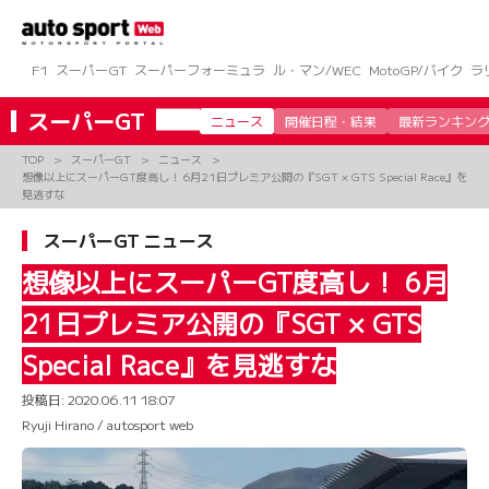
コ
ン
テ
ン
F1
スーパーGT
スーパーフォーミュラ
ル・マン/WEC
MotoGP/バイク
ラ
ツ
へ
スーパーGT
ニュース
開催日程・結果
最新ランキン
ス
キ
TOP
スーパーGT
ニュース
ッ
想像以上にスーパーGT度高し！ 6月21日プレミア公開の『SGT × GTS Special Race』を
プ
見逃すな
スーパーGT ニュース
想像以上にスーパーGT度高し！ 6月
21日プレミア公開の『SGT × GTS
Special Race』を見逃すな
投稿日:
2020.06.11 18:07
Ryuji Hirano / autosport web