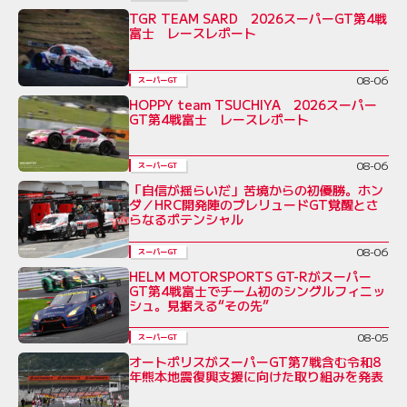
TGR TEAM SARD 2026スーパーGT第4戦
富士 レースレポート
08-06
スーパーGT
HOPPY team TSUCHIYA 2026スーパー
GT第4戦富士 レースレポート
08-06
スーパーGT
「自信が揺らいだ」苦境からの初優勝。ホン
ダ／HRC開発陣のプレリュードGT覚醒とさ
らなるポテンシャル
08-06
スーパーGT
HELM MOTORSPORTS GT-Rがスーパー
GT第4戦富士でチーム初のシングルフィニッ
シュ。見据える“その先”
08-05
スーパーGT
オートポリスがスーパーGT第7戦含む令和8
年熊本地震復興支援に向けた取り組みを発表