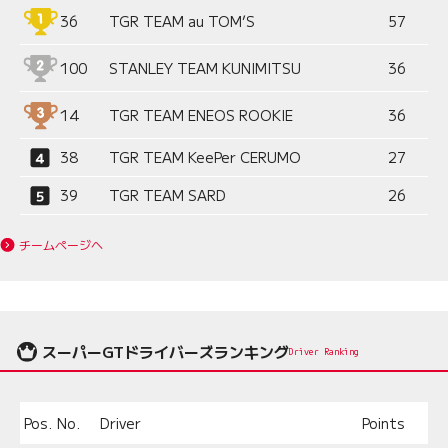
36
TGR TEAM au TOM’S
57
100
STANLEY TEAM KUNIMITSU
36
14
TGR TEAM ENEOS ROOKIE
36
38
TGR TEAM KeePer CERUMO
27
39
TGR TEAM SARD
26
チームページへ
スーパーGTドライバーズランキング
Driver Ranking
Pos.
No.
Driver
Points