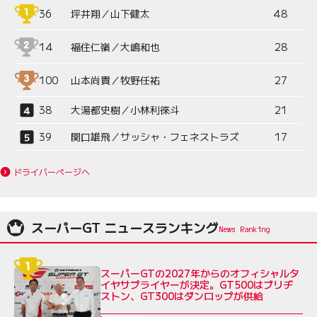
36
坪井翔／山下健太
48
14
福住仁嶺／大嶋和也
28
100
山本尚貴／牧野任祐
27
38
大湯都史樹／小林利徠斗
21
39
関口雄飛／サッシャ・フェネストラズ
17
ドライバーページへ
スーパーGT ニュースランキング
スーパーGTの2027年からのオフィシャルタ
イヤサプライヤーが決定。GT500はブリヂ
ストン、GT300はダンロップが供給