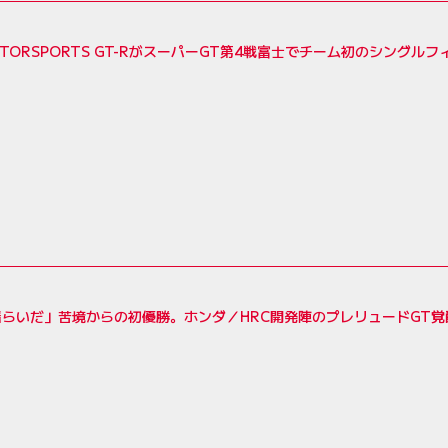
MOTORSPORTS GT-RがスーパーGT第4戦富士でチーム初のシングル
揺らいだ」苦境からの初優勝。ホンダ／HRC開発陣のプレリュードGT