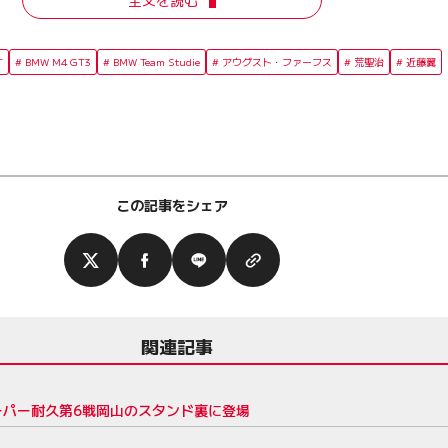
全文を読む
T
BMW M4 GT3
BMW Team Studie
アウグスト・ファーフス
荒聖治
近藤翼
この記事をシェア
関連記事
 スーパー耐久第6戦岡山のスタンド裏に登場