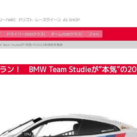
リー/WRC
ドリフト
レースクイーン
AS SHOP
グ
ドライバー(500クラス)
チーム(500クラス)
フォト
eam Studieが“本気”の2022年体制を発表
！ BMW Team Studieが“本気”の