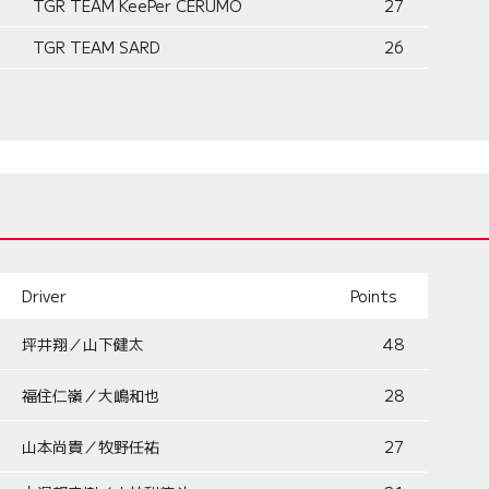
TGR TEAM KeePer CERUMO
27
TGR TEAM SARD
26
Driver
Points
坪井翔／山下健太
48
福住仁嶺／大嶋和也
28
山本尚貴／牧野任祐
27