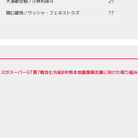
大湯都史樹／小林利徠斗
21
関口雄飛／サッシャ・フェネストラズ
17
スがスーパーGT第7戦含む令和8年熊本地震復興支援に向けた取り組