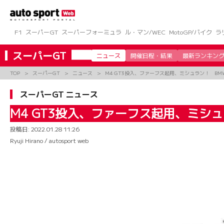
コ
ン
テ
ン
F1
スーパーGT
スーパーフォーミュラ
ル・マン/WEC
MotoGP/バイク
ラ
ツ
へ
スーパーGT
ニュース
開催日程・結果
最新ランキン
ス
キ
TOP
スーパーGT
ニュース
M4 GT3投入、ファーフス起用、ミシュラン！ BMW T
ッ
プ
スーパーGT ニュース
M4 GT3投入、ファーフス起用、ミシュラン
投稿日:
2022.01.28 11:26
Ryuji Hirano / autosport web