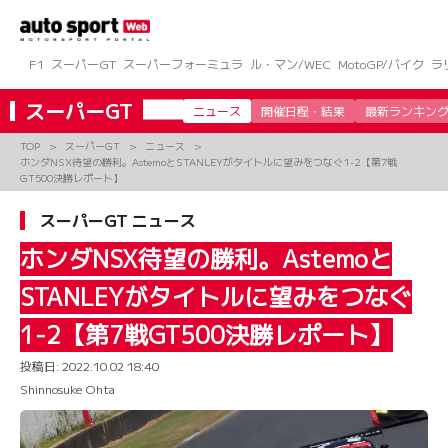
コ
ン
テ
ン
F1
スーパーGT
スーパーフォーミュラ
ル・マン/WEC
MotoGP/バイク
ラ
ツ
へ
スーパーGT
ニュース
開催日程・結果
最新ランキン
ス
キ
TOP
スーパーGT
ニュース
ッ
ホンダNSX待望の勝利。AstemoとSTANLEYがタイトルに望みをつなぐ1-2【第7戦
プ
GT500決勝レポート】
スーパーGT ニュース
ホンダNSX待望の勝利。Astemoと
STANLEYがタイトルに望みをつなぐ
1-2【第7戦GT500決勝レポート】
投稿日:
2022.10.02 18:40
Shinnosuke Ohta