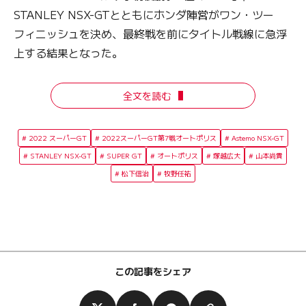
STANLEY NSX-GTとともにホンダ陣営がワン・ツー
フィニッシュを決め、最終戦を前にタイトル戦線に急浮
上する結果となった。
全文を読む
2022 スーパーGT
2022スーパーGT第7戦オートポリス
Astemo NSX-GT
STANLEY NSX-GT
SUPER GT
オートポリス
塚越広大
山本尚貴
松下信治
牧野任祐
この記事をシェア