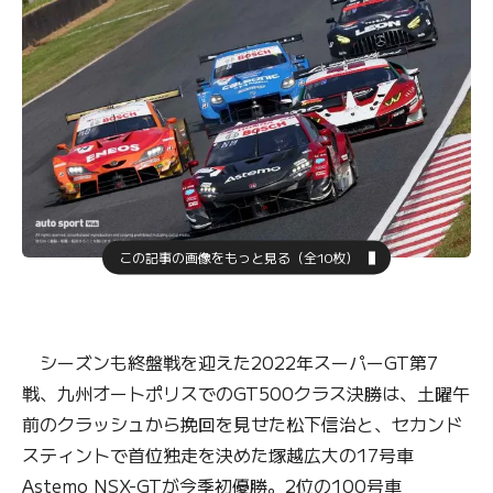
この記事の画像をもっと見る（全10枚）
シーズンも終盤戦を迎えた2022年スーパーGT第7
戦、九州オートポリスでのGT500クラス決勝は、土曜午
前のクラッシュから挽回を見せた松下信治と、セカンド
スティントで首位独走を決めた塚越広大の17号車
Astemo NSX-GTが今季初優勝。2位の100号車