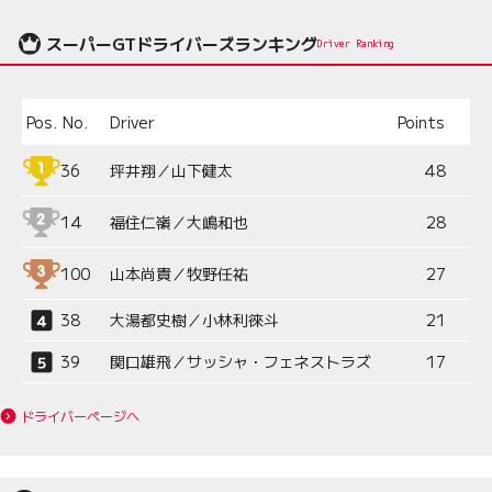
スーパーGTドライバーズランキング
Driver Ranking
Pos.
No.
Driver
Points
36
坪井翔／山下健太
48
14
福住仁嶺／大嶋和也
28
100
山本尚貴／牧野任祐
27
38
大湯都史樹／小林利徠斗
21
39
関口雄飛／サッシャ・フェネストラズ
17
ドライバーページへ