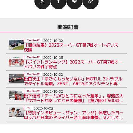
関連記事
2022-10-02
スーパーGT
【順位結果】2022スーパーGT第7戦オートポリス
決勝
2022-10-03
スーパーGT
【ポイントランキング】2022スーパーGT第7戦オー
トポリス終了時点
2022-10-02
スーパーGT
松田次生「すごくもったいない」MOTUL Zトラブル
でタイトル消滅。ZENT、ARTAにアクシデント再発
【第7戦決勝】
2022-10-02
スーパーGT
松下信治「チームがひとつになった週末」。塚越広大
「サポートがあってこその優勝」【第7戦GT500決勝
会見】
2022-10-02
F1
【特別インタビュー：ジャン・アレジ】体感したヨー
ロッパと日本のドライバー若手育成事情。父としての
教育方針