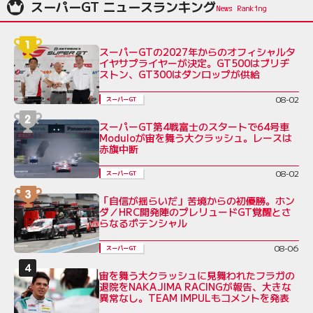
スーパーGT ニュースランキング
スーパーGTの2027年からのオフィシャルタ
イヤサプライヤーが決定。GT500はブリヂ
ストン、GT300はダンロップが供給
08-02
スーパーGT
スーパーGT第4戦富士のスタートで64号車
Moduloが宙を舞う大クラッシュ。レースは
赤旗中断
08-02
スーパーGT
「自信が揺らいだ」苦境からの初優勝。ホン
ダ／HRC開発陣のプレリュードGT覚醒とさ
らなるポテンシャル
08-06
スーパーGT
宙を舞う大クラッシュに見舞われたフラガの
退院をNAKAJIMA RACINGが報告、大きな
異常なし。TEAM IMPULもコメントを発表