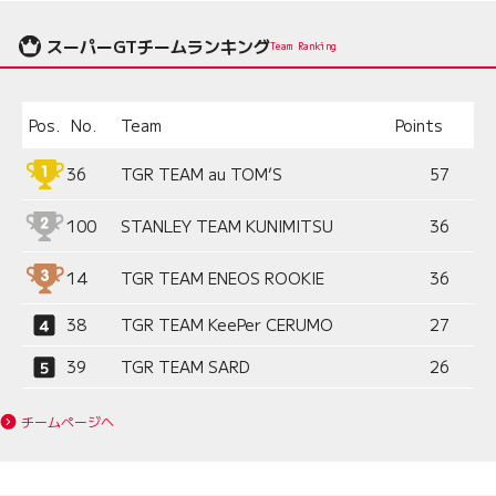
スーパーGTチームランキング
Team Ranking
Pos.
No.
Team
Points
36
TGR TEAM au TOM’S
57
100
STANLEY TEAM KUNIMITSU
36
14
TGR TEAM ENEOS ROOKIE
36
38
TGR TEAM KeePer CERUMO
27
39
TGR TEAM SARD
26
チームページへ