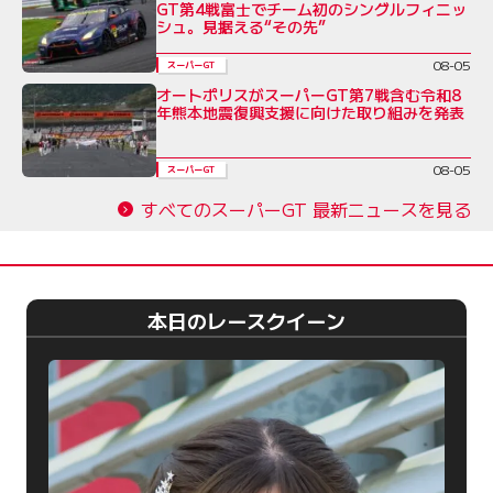
GT第4戦富士でチーム初のシングルフィニッ
シュ。見据える“その先”
08-05
スーパーGT
オートポリスがスーパーGT第7戦含む令和8
年熊本地震復興支援に向けた取り組みを発表
08-05
スーパーGT
すべてのスーパーGT 最新ニュースを見る
本日のレースクイーン