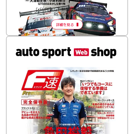
［ SUPER GT 熱闘“再点火”特集 ］
RE:IGNITION
詳細を見る
F速 Premium Vol.3
角田裕毅 現在・過去・未来