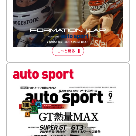
倒す相手を、信じてる。小林利徠斗 × 野村勇斗
【FORMATION LAP Produced by auto sport】
2026 Episode 2
もっと見る