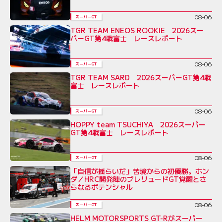
08-06
スーパーGT
TGR TEAM ENEOS ROOKIE 2026スー
パーGT第4戦富士 レースレポート
08-06
スーパーGT
TGR TEAM SARD 2026スーパーGT第4戦
富士 レースレポート
08-06
スーパーGT
HOPPY team TSUCHIYA 2026スーパー
GT第4戦富士 レースレポート
08-06
スーパーGT
「自信が揺らいだ」苦境からの初優勝。ホン
ダ／HRC開発陣のプレリュードGT覚醒とさ
らなるポテンシャル
08-06
スーパーGT
HELM MOTORSPORTS GT-Rがスーパー