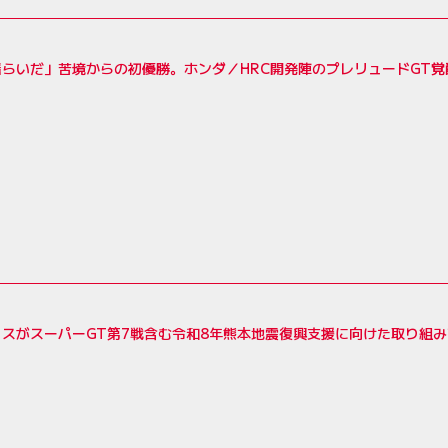
揺らいだ」苦境からの初優勝。ホンダ／HRC開発陣のプレリュードGT
スがスーパーGT第7戦含む令和8年熊本地震復興支援に向けた取り組