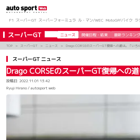
コ
ン
テ
ン
F1
スーパーGT
スーパーフォーミュラ
ル・マン/WEC
MotoGP/バイク
ラ
ツ
へ
スーパーGT
ニュース
開催日程・結果
最新ランキン
ス
キ
TOP
スーパーGT
ニュース
Drago CORSEのスーパーGT復帰への道は。「
ッ
プ
スーパーGT ニュース
Drago CORSEのスーパーGT復
投稿日:
2022.11.01 13:42
Ryuji Hirano / autosport web