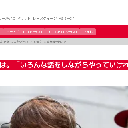
リー/WRC
ドリフト
レースクイーン
AS SHOP
グ
ドライバー(500クラス)
チーム(500クラス)
フォト
いろんな話をしながらやっていければ」来季参戦見据える
帰への道は。「いろんな話をしながらやってい