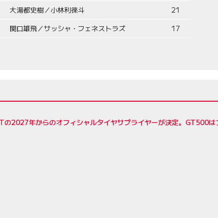
大湯都史樹／小林利徠斗
21
関口雄飛／サッシャ・フェネストラズ
17
Tの2027年からのオフィシャルタイヤサプライヤーが決定。GT500は