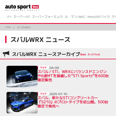
コ
ン
テ
ン
F1
スーパーGT
スーパーフォーミュラ
ル・マン/WEC
MotoGP/バイク
ラ
ツ
へ
TOP
スバルWRX
ス
キ
スバルWRX ニュース
ッ
プ
スバルWRX ニュースアーカイブ
04-09
クルマ
スバル／STI、WRXにバランスドエンジン
や6速MTを装備した“STI Sport♯”を600台
限定販売
2025-01-10
クルマ
スバル、新たなSTIコンプリートカー
『S210』のプロトタイプを初公開。500台
限定で発売へ