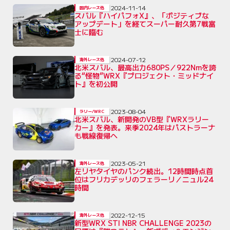
2024-11-14
国内レース他
スバル『ハイパフォX』、「ポジティブな
アップデート」を経てスーパー耐久第7戦富
士に臨む
2024-07-12
海外レース他
北米スバル、最高出力680PS／922Nmを誇
る“怪物”WRX『プロジェクト・ミッドナイ
ト』を初公開
2023-08-04
ラリー/WRC
北米スバル、新開発のVB型『WRXラリー
カー』を発表。来季2024年はパストラーナ
も戦線復帰へ
2023-05-21
海外レース他
左リヤタイヤのパンク続出。12時間時点首
位はフリカデッリのフェラーリ／ニュル24
時間
2022-12-15
海外レース他
新型WRX STI NBR CHALLENGE 2023の