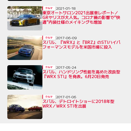
2021-01-18
クルマ
東京オートサロン2021出展車レポート／
GRヤリスが大人気。コロナ禍の影響で“快
適”内装仕様のメイキングも増加
2017-06-09
クルマ
スバル、『WRX』と『BRZ』のSTIハイパ
フォーマンスモデルを米国市場に投入
2017-05-24
クルマ
スバル、ハンドリング性能を高めた改良型
『WRX STI』を発表。6月20日発売
2017-01-06
クルマ
スバル、デトロイトショーに2018年型
WRX／WRX STIを出展