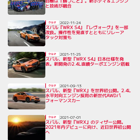
目標は『勝つこと』。新ボディ＆エンジン
と技術が融合
2022-11-24
クルマ
スバル『WRX S4』『レヴォーグ』を一部
改良。操作性を見直すとともにリレーア
タック対策も
2021-11-25
クルマ
スバル、新型『WRX S4』日本仕様を発
表。新開発の2.4L直噴ターボエンジン搭載
2021-09-13
クルマ
スバル、新型『WRX』を世界初公開。2.4L
水平対向エンジン採用の新世代AWDパ
フォーマンスカー
2021-07-01
クルマ
スバル、新型『WRX』のティザー公開。
2021年内デビューに向け、近日世界初公開
へ