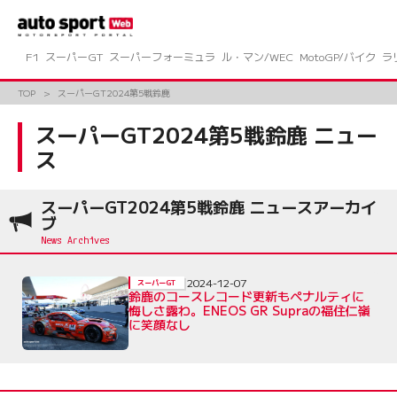
コ
ン
テ
ン
F1
スーパーGT
スーパーフォーミュラ
ル・マン/WEC
MotoGP/バイク
ラ
ツ
へ
TOP
スーパーGT2024第5戦鈴鹿
ス
キ
スーパーGT2024第5戦鈴鹿 ニュー
ッ
ス
プ
スーパーGT2024第5戦鈴鹿 ニュースアーカイ
ブ
2024-12-07
スーパーGT
鈴鹿のコースレコード更新もペナルティに
悔しさ露わ。ENEOS GR Supraの福住仁嶺
に笑顔なし