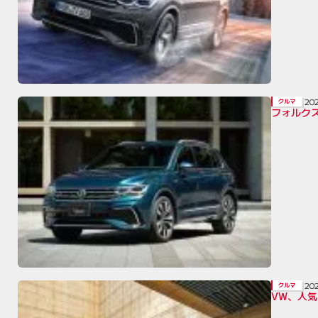
20
クルマ
フォルク
20
クルマ
VW、人