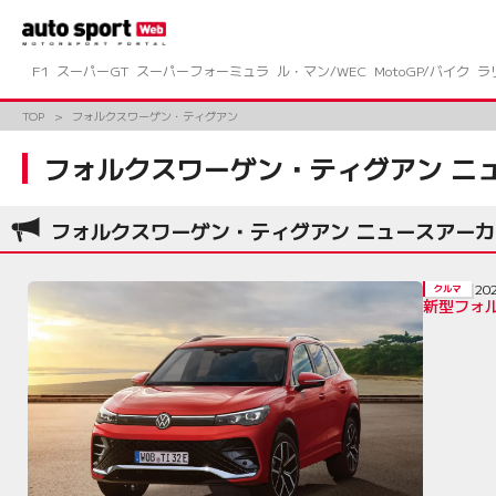
コ
ン
テ
ン
F1
スーパーGT
スーパーフォーミュラ
ル・マン/WEC
MotoGP/バイク
ラ
ツ
へ
TOP
フォルクスワーゲン・ティグアン
ス
キ
フォルクスワーゲン・ティグアン ニ
ッ
プ
フォルクスワーゲン・ティグアン ニュースアー
20
クルマ
新型フォル