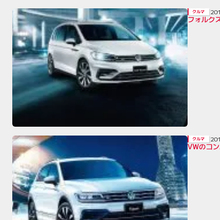
20
クルマ
フォルク
20
クルマ
VWのコ