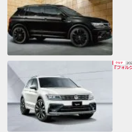
20
クルマ
『フォル