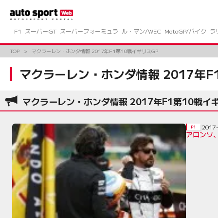
コ
ン
テ
ン
F1
スーパーGT
スーパーフォーミュラ
ル・マン/WEC
MotoGP/バイク
ラ
ツ
へ
TOP
マクラーレン・ホンダ情報 2017年F1第10戦イギリスGP
ス
キ
マクラーレン・ホンダ情報 2017年F
ッ
プ
マクラーレン・ホンダ情報 2017年F1第10戦イ
2017
F1
アロンソ