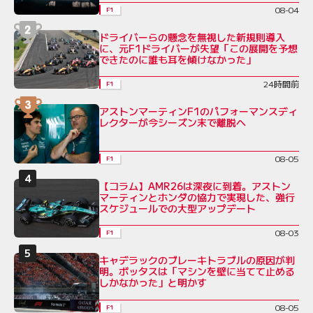
08-04
F1
ドライバーらの懸念を無視した新規則導入
に、元F1ドライバーが失望「この展開を予想
できたのに誰も耳を傾けなかった」
24時間前
F1
アストンマーティンF1のパフォーマンスディ
レクターが今シーズン末で離脱へ
08-05
F1
【コラム】AMR26は深夜に到着。アストン
マーティンとホンダの協力で実現した、強行
スケジュールでの大型アップデート
08-03
F1
キャデラックのブレーキトラブルの原因が判
明。ボッタスは「マシンを壁に当てて止める
しかなかった」と明かす
08-05
F1