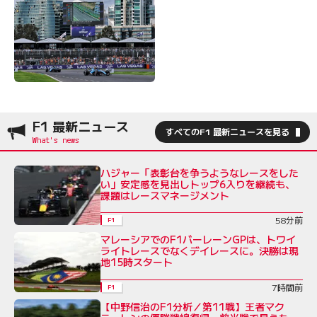
F1 最新ニュース
すべてのF1 最新ニュースを見る
ハジャー「表彰台を争うようなレースをした
い」安定感を見出しトップ6入りを継続も、
課題はレースマネージメント
58分前
F1
マレーシアでのF1バーレーンGPは、トワイ
ライトレースでなくデイレースに。決勝は現
地15時スタート
7時間前
F1
【中野信治のF1分析／第11戦】王者マク