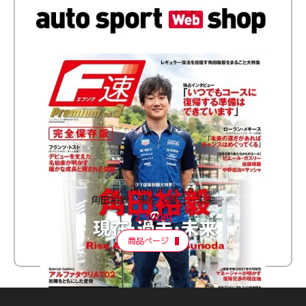
F速 Premium Vol.3
角田裕毅 現在・過去・未来
2,100円
商品ページ