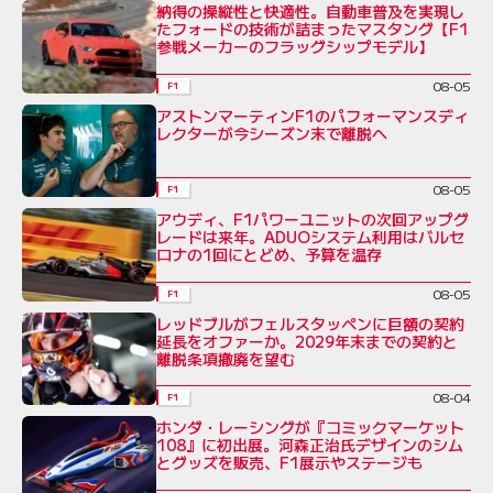
納得の操縦性と快適性。自動車普及を実現し
たフォードの技術が詰まったマスタング【F1
参戦メーカーのフラッグシップモデル】
08-05
F1
アストンマーティンF1のパフォーマンスディ
レクターが今シーズン末で離脱へ
08-05
F1
アウディ、F1パワーユニットの次回アップグ
レードは来年。ADUOシステム利用はバルセ
ロナの1回にとどめ、予算を温存
08-05
F1
レッドブルがフェルスタッペンに巨額の契約
延長をオファーか。2029年末までの契約と
離脱条項撤廃を望む
08-04
F1
ホンダ・レーシングが『コミックマーケット
108』に初出展。河森正治氏デザインのシム
とグッズを販売、F1展示やステージも