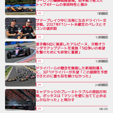
ラーレンの優勝戦線復帰。前半戦で見えた
トップ4チームの車両特性と強み
7時間前
F1
サマーブレイク中に活発になるドライバー交
渉戦。2027年F1シート未確定のペレスとオ
コンの選択肢
12時間前
F1
選手権6位に後退したアルピーヌ、次戦オラ
ンダでアップデートを実施「5位争いの希望
を繋ぐためにも非常に重要」
12時間前
F1
ドライバーらの懸念を無視した新規則導入
に、元F1ドライバーが失望「この展開を予想
できたのに誰も耳を傾けなかった」
24時間前
F1
キャデラックのブレーキトラブルの原因が判
明。ボッタスは「マシンを壁に当てて止める
しかなかった」と明かす
08-05
F1