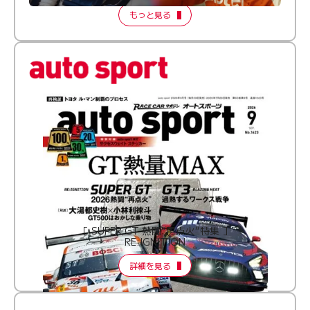
もっと見る
［ SUPER GT 熱闘“再点火”特集 ］
RE:IGNITION
詳細を見る