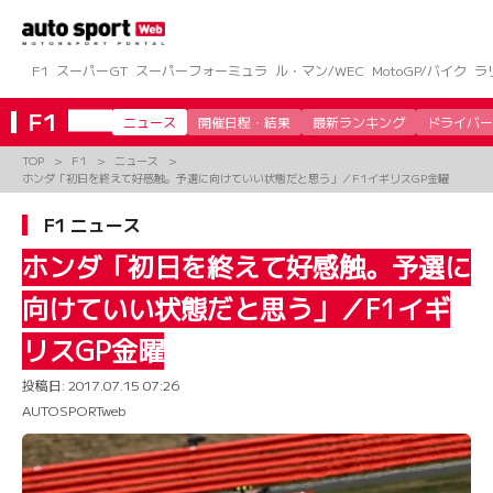
コ
ン
テ
ン
F1
スーパーGT
スーパーフォーミュラ
ル・マン/WEC
MotoGP/バイク
ラ
ツ
へ
F1
ニュース
開催日程・結果
最新ランキング
ドライバー
ス
キ
TOP
F1
ニュース
ッ
ホンダ「初日を終えて好感触。予選に向けていい状態だと思う」／F1イギリスGP金曜
プ
F1 ニュース
ホンダ「初日を終えて好感触。予選に
向けていい状態だと思う」／F1イギ
リスGP金曜
投稿日:
2017.07.15 07:26
AUTOSPORTweb