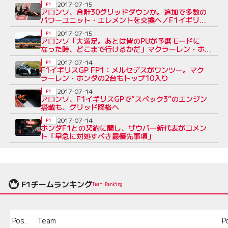
2017-07-15
F1
アロンソ、合計30グリッドダウンか。追加で多数の
パワーユニット・エレメントを交換へ／F1イギリス
GP
2017-07-15
F1
アロンソ「大満足。あとは皆のPUが予選モードに
なった時、どこまで行けるかだ」マクラーレン・ホン
ダF1
2017-07-14
F1
F1イギリスGP FP1：メルセデスがワンツー。マク
ラーレン・ホンダの2台もトップ10入り
2017-07-14
F1
アロンソ、F1イギリスGPで“スペック3”のエンジン
搭載も、グリッド降格へ
2017-07-14
F1
ホンダF1との契約に関し、ザウバー新代表がコメン
ト「早急に対処すべき最優先事項」
F1チームランキング
Team Ranking
Pos.
Team
P