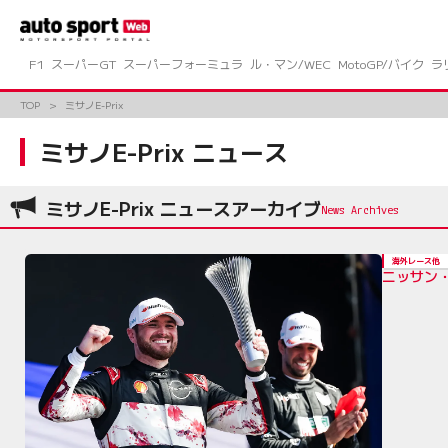
コ
ン
テ
ン
F1
スーパーGT
スーパーフォーミュラ
ル・マン/WEC
MotoGP/バイク
ラ
ツ
へ
TOP
ミサノE-Prix
ス
キ
ミサノE-Prix ニュース
ッ
プ
ミサノE-Prix ニュースアーカイブ
海外レース他
ニッサン