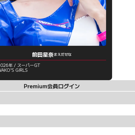
前田星奈
まえだせな
2026年 / スーパーGT
WAKO'S GIRLS
Premium会員ログイン