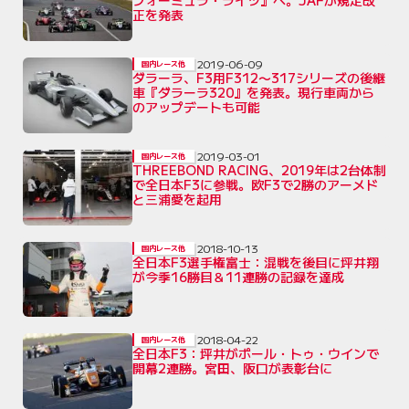
フォーミュラ・ライツ』へ。JAFが規定改
正を発表
2019-06-09
国内レース他
ダラーラ、F3用F312〜317シリーズの後継
車『ダラーラ320』を発表。現行車両から
のアップデートも可能
2019-03-01
国内レース他
THREEBOND RACING、2019年は2台体制
で全日本F3に参戦。欧F3で2勝のアーメド
と三浦愛を起用
2018-10-13
国内レース他
全日本F3選手権富士：混戦を後目に坪井翔
が今季16勝目＆11連勝の記録を達成
2018-04-22
国内レース他
全日本F3：坪井がポール・トゥ・ウインで
開幕2連勝。宮田、阪口が表彰台に