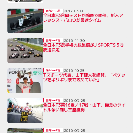
2017-03-08
国内レース他
全日本F3合同テストが鈴鹿で開催。新人ア
レックス・パロウが最速タイム
2016-11-30
国内レース他
全日本F3選手権の総集編がJ SPORTS 3で
放送決定
2016-10-25
海外レース他
Tスポーツ代表、山下健太を絶賛。「ベケッ
ツをギリギリまで攻めていた」
2016-09-25
国内レース他
全日本F3第16戦／17戦：山下、僅差のタイ
トル争い制し王座獲得
2016-09-25
国内レース他