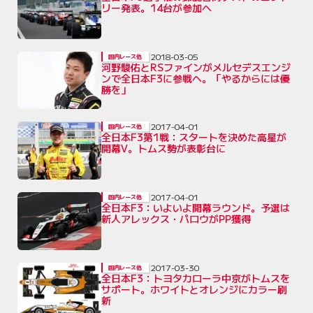
リー発表。14台が参加へ
2018-03-05
国内レース他
河野駿佑とRSファインがメルセデスエンジ
ンで全日本F3に参戦へ。「やるからには優
勝を」
2017-04-01
国内レース他
全日本F3第1戦：スタートを決めた高星が
開幕V。トムス勢が表彰台に
2017-04-01
国内レース他
全日本F3：いよいよ開幕ラウンド。予選は
新人アレックス・パロウがPP獲得
2017-03-30
国内レース他
全日本F3：トヨタカローラ中京がトムスを
サポート。ホワイトとオレンジにカラー刷
新