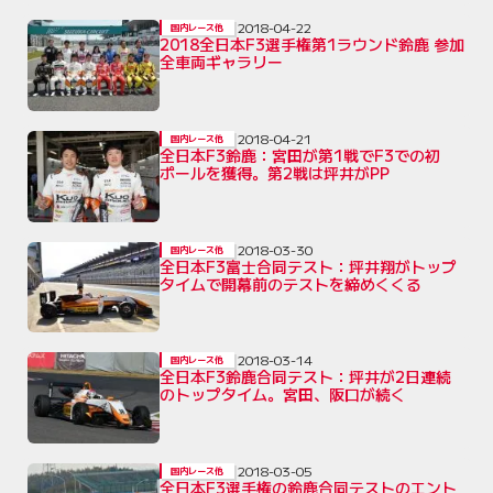
2018-04-22
国内レース他
2018全日本F3選手権第1ラウンド鈴鹿 参加
全車両ギャラリー
2018-04-21
国内レース他
全日本F3鈴鹿：宮田が第1戦でF3での初
ポールを獲得。第2戦は坪井がPP
2018-03-30
国内レース他
全日本F3富士合同テスト：坪井翔がトップ
タイムで開幕前のテストを締めくくる
2018-03-14
国内レース他
全日本F3鈴鹿合同テスト：坪井が2日連続
のトップタイム。宮田、阪口が続く
2018-03-05
国内レース他
全日本F3選手権の鈴鹿合同テストのエント