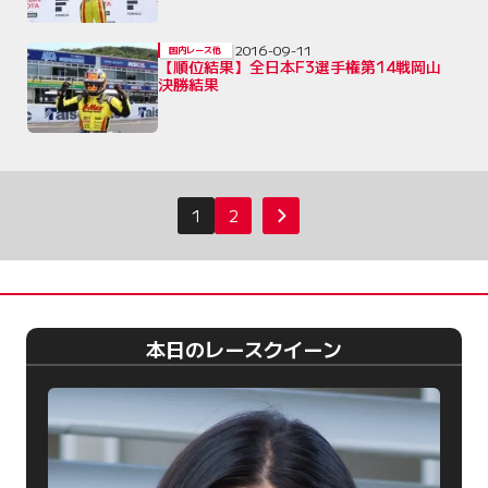
2016-09-11
国内レース他
【順位結果】全日本F3選手権第14戦岡山
決勝結果
投
1
2
次へ
稿
の
ペ
ー
本日のレースクイーン
ジ
送
り