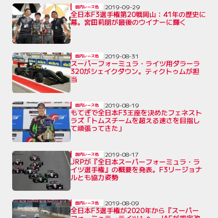
2019-09-29
国内レース他
全日本F3選手権第20戦岡山：41年の歴史に
幕。宮田莉朋が最後のウイナーに輝く
2019-08-31
国内レース他
スーパーフォーミュラ・ライツ用ダラーラ
320がシェイクダウン。ティクトゥムが担
当
2019-08-19
国内レース他
もてぎで全日本F3王座を決めたフェネスト
ラズ「トムスチームを超える速さを目指し
て頑張ってきた」
2019-08-17
国内レース他
JRPが『全日本スーパーフォーミュラ・ラ
イツ選手権』の概要を発表。F3リージョナ
ルとも協力姿勢
2019-08-09
国内レース他
全日本F3選手権が2020年から『スーパー