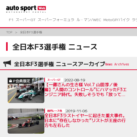
コ
ン
テ
ン
F1
スーパーGT
スーパーフォーミュラ
ル・マン/WEC
MotoGP/バイク
ラ
ツ
へ
TOP
全日本F3選手権
ス
キ
全日本F3選手権 ニュース
ッ
プ
全日本F3選手権 ニュースアーカイブ
2022-08-19
P会員限定
スーパーGT
【一徹さんの生き様 Vol.7 山田淳／後
編】“人間のコントロール”にハマッたF3エ
ンジニア時代。失敗しそうでも「放ってお
きます」
2019-11-06
国内レース他
全日本F3ラストイヤーに起きた重大事件。
日本に“存在しなかった”リストが王座の行
方も左右した