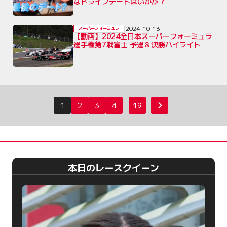
なドライブデートはいかが？
2024-10-13
スーパーフォーミュラ
【動画】2024全日本スーパーフォーミュラ
選手権第7戦富士 予選＆決勝ハイライト
投
1
2
3
4
…
19
次へ
稿
の
ペ
ー
本日のレースクイーン
ジ
送
り