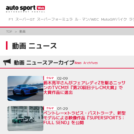
コ
ン
テ
ン
F1
スーパーGT
スーパーフォーミュラ
ル・マン/WEC
MotoGP/バイク
ラ
ツ
へ
TOP
動画
ス
キ
動画 ニュース
ッ
プ
動画 ニュースアーカイブ
02-09
クルマ
鈴木亮平さんがフェアレディZを駆るニッサ
ンのTVCMが『第20回日テレCM大賞』で
大賞作品に選出
01-29
クルマ
ベントレー×トラビス・パストラーナ、新型
モデルによる映像作品『SUPERSPORTS：
FULL SEND』を公開