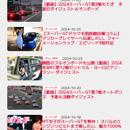
【動画】2024スーパーGT第8戦もてぎ 予
選日ダイジェスト＆オンボード
2024-10-25
スーパーGT
【スーパーGTドラマ手前味噌自慢コラム】
マリカープレイヤーへ伝道したい。フォー
メーションラップ・エピソード3制作記
2024-10-23
ラリー/WRC
勝田のフルオンボードも公開【動画】2024
年WRC第12戦セントラル・ヨーロピアン・
ラリー ダイジェスト
2024-10-20
スーパーGT
【動画】2024スーパーGT第7戦オートポリ
ス 予選＆決勝ダイジェスト
2024-10-18
スーパーGT
MT女子がスーパーGTを熱弁！ スバルのエ
ンジンリビルトまで推したい、魅力1000％