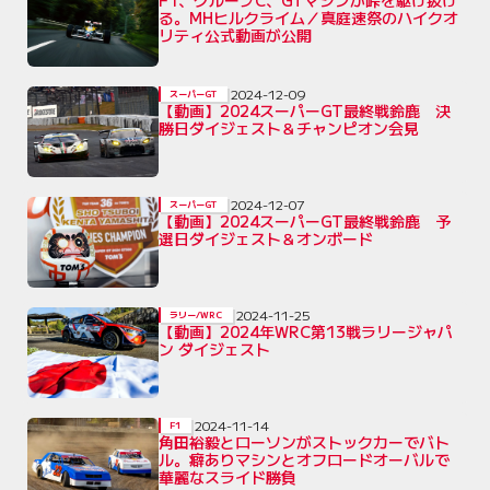
る。MHヒルクライム／真庭速祭のハイクオ
リティ公式動画が公開
2024-12-09
スーパーGT
【動画】2024スーパーGT最終戦鈴鹿 決
勝日ダイジェスト＆チャンピオン会見
2024-12-07
スーパーGT
【動画】2024スーパーGT最終戦鈴鹿 予
選日ダイジェスト＆オンボード
2024-11-25
ラリー/WRC
【動画】2024年WRC第13戦ラリージャパ
ン ダイジェスト
2024-11-14
F1
角田裕毅とローソンがストックカーでバト
ル。癖ありマシンとオフロードオーバルで
華麗なスライド勝負