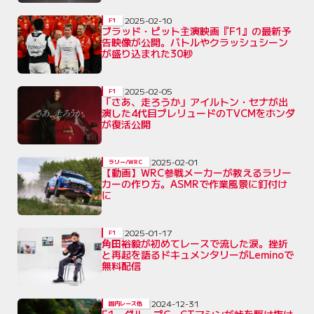
2025-02-10
F1
ブラッド・ピット主演映画『F1』の最新予
告映像が公開。バトルやクラッシュシーン
が盛り込まれた30秒
2025-02-05
F1
「さあ、走ろうか」アイルトン・セナが出
演した4代目プレリュードのTVCMをホンダ
が復活公開
2025-02-01
ラリー/WRC
【動画】WRC参戦メーカーが教えるラリー
カーの作り方。ASMRで作業風景に釘付け
に
2025-01-17
F1
角田裕毅が初めてレースで流した涙。挫折
と再起を語るドキュメンタリーがLeminoで
無料配信
2024-12-31
国内レース他
F1、グループC、GTマシンが峠を駆け抜け