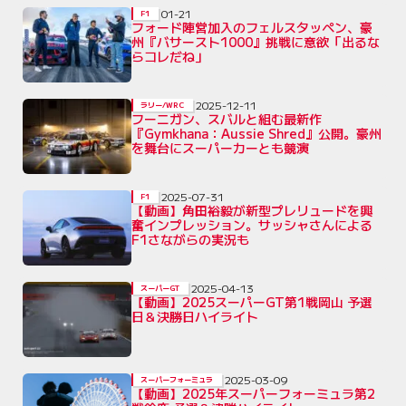
01-21
F1
フォード陣営加入のフェルスタッペン、豪
州『バサースト1000』挑戦に意欲「出るな
らコレだね」
2025-12-11
ラリー/WRC
フーニガン、スバルと組む最新作
『Gymkhana：Aussie Shred』公開。豪州
を舞台にスーパーカーとも競演
2025-07-31
F1
【動画】角田裕毅が新型プレリュードを興
奮インプレッション。サッシャさんによる
F1さながらの実況も
2025-04-13
スーパーGT
【動画】2025スーパーGT第1戦岡山 予選
日＆決勝日ハイライト
2025-03-09
スーパーフォーミュラ
【動画】2025年スーパーフォーミュラ第2