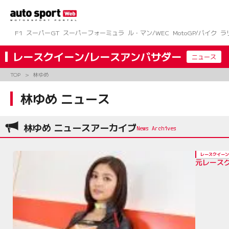
コ
ン
テ
ン
F1
スーパーGT
スーパーフォーミュラ
ル・マン/WEC
MotoGP/バイク
ラ
ツ
へ
レースクイーン/レースアンバサダー
ニュース
ス
キ
TOP
林ゆめ
ッ
プ
林ゆめ ニュース
林ゆめ ニュースアーカイブ
レースクイーン
元レース