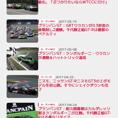
格化。「ぶつかりたいならWTCCに行け」
2017-05-15
ル・マン/WEC
ブランパンGT：GRTウラカンが0.3秒差の
接戦制し2連勝。千代勝正組GT-Rは痛恨の
ペナルティ
2017-05-08
ル・マン/WEC
ブランパンGT：ランボルギーニ・ウラカン
が連勝＆ハットトリック達成
2017-04-25
スーパーGT
ニスモ、ニッサンGT-RニスモGT3のエボモ
デルを初公開。すでにシェイクダウンも完
了
2017-04-24
ル・マン/WEC
ブランパンGT：耐久開幕戦はカルダレッリ
駆るランボルギーニが圧勝。千代勝正組GT-
Rは不運なリタイア