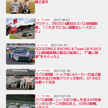
勝正選手
2017-08-01
ル・マン/WEC
アウディ、3年ぶり4度目のスパ24時間制
覇。「これまでにない過酷なレースだっ
た」
2017-07-31
スーパーGT
GOODSMILE RACING & Team UKYOのス
パ24時間挑戦は無念の結果に。『“痛い刺
激”をもらった』
2017-07-30
ル・マン/WEC
スパ24時間：トップ4に4メーカーが並ぶ接
戦を伏兵25号車アウディが制す。GT-Rは2
台揃って完走
2017-07-30
ル・マン/WEC
スパ24時間：レース折り返しを迎え63号車
ランボルギーニが首位浮上。GSRは接触、
リタイア