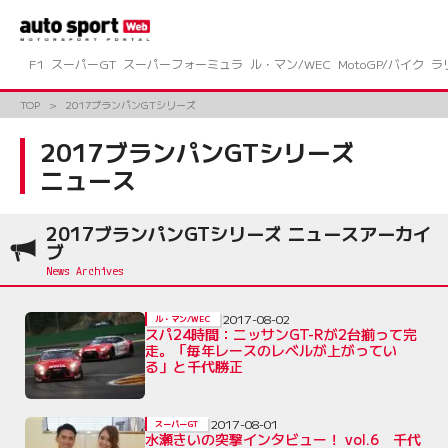
コ
ン
テ
ン
F1
スーパーGT
スーパーフォーミュラ
ル・マン/WEC
MotoGP/バイク
ラ
ツ
へ
TOP
2017ブランパンGTシリーズ
ス
キ
2017ブランパンGTシリーズ
ッ
ニュース
プ
2017ブランパンGTシリーズ ニュースアーカイ
ブ
2017-08-02
ル・マン/WEC
スパ24時間：ニッサンGT-Rが2台揃って完
走。「毎年レースのレベルが上がってい
る」と千代勝正
2017-08-01
スーパーGT
水瀬きいの突撃インタビュー！ vol.6 千代