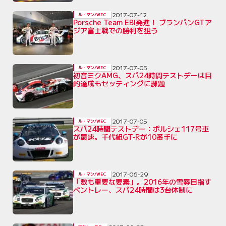
2017-07-12
ル・マン/WEC
Porsche Team EBI発進！ ブランパンGTア
ジア富士戦での勝利を狙う
2017-07-05
ル・マン/WEC
初音ミクAMG、スパ24時間テストデーは目
的達成もセッティングに課題
2017-07-05
ル・マン/WEC
スパ24時間テストデー：ポルシェ117号車
が最速。千代組GT-Rが10番手に
2017-06-29
ル・マン/WEC
「数も重要な要素」。2016年の雪辱目指す
ベントレー、スパ24時間は3台体制に