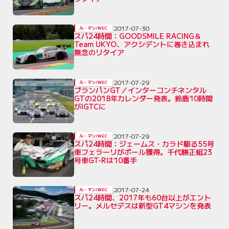
2017-07-30
ル・マン/WEC
スパ24時間：GOODSMILE RACING＆
Team UKYO、アクシデントに巻き込まれ
無念のリタイア
2017-07-29
ル・マン/WEC
ブランパンGT／インターコンチネンタル
GTの2018年カレンダー発表。鈴鹿10時間
がIGTCに
2017-07-29
ル・マン/WEC
スパ24時間：ジェームス・カラド駆る55号
車フェラーリがポール獲得。千代勝正組23
号車GT-Rは10番手
2017-07-24
ル・マン/WEC
スパ24時間、2017年も60台以上がエント
リー。メルセデスは新型GT4マシンを発表