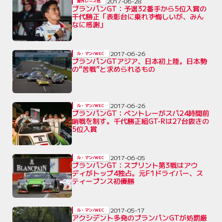
2017-06-28
海外レース他
ブランパンGT：予選32番手から5位入賞の
千代勝正「表彰台に乗れず悔しいが、みん
なに感謝」
2017-06-26
ル・マン/WEC
ブランパンGTアジア、日本初上陸。日本勢
の“苦戦”と求められるもの
2017-06-26
ル・マン/WEC
ブランパンGT：ベントレーがスパ24時間前
哨戦を制す。千代勝正組GT-Rは27台抜きの
5位入賞
2017-06-05
ル・マン/WEC
ブランパンGT：スプリント第3戦はアウ
ディがトップ4独占。元F1ドライバー、ス
ティーブンス初優勝
2017-05-17
ル・マン/WEC
アクシデント多発のブランパンGTが処罰厳