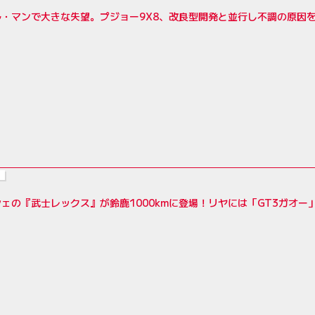
ル・マンで大きな失望。プジョー9X8、改良型開発と並行し不調の原因
ェの『武士レックス』が鈴鹿1000kmに登場！リヤには「GT3ガオー