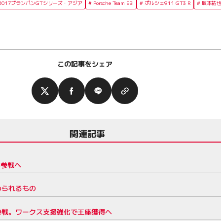
2017ブランパンGTシリーズ・アジア
Porsche Team EBI
ポルシェ911 GT3 R
坂本祐
この記事をシェア
関連記事
が参戦へ
められるもの
参戦。ワークス支援強化で王座獲得へ