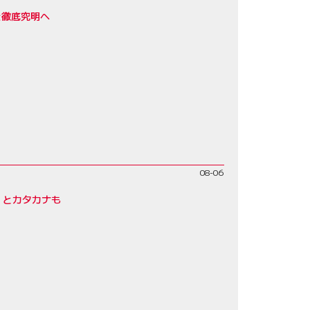
を徹底究明へ
08-06
」とカタカナも