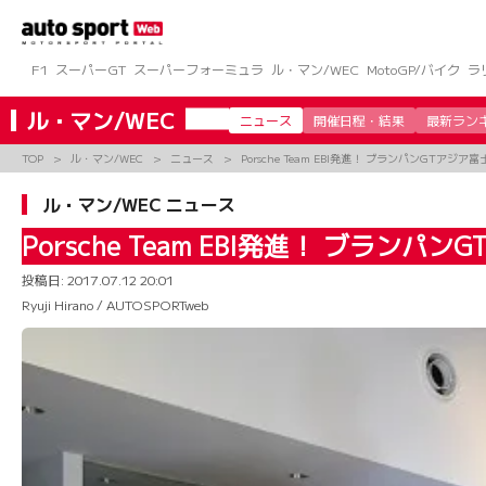
コ
ン
テ
ン
F1
スーパーGT
スーパーフォーミュラ
ル・マン/WEC
MotoGP/バイク
ラ
ツ
へ
ル・マン/WEC
ニュース
開催日程・結果
最新ラン
ス
キ
TOP
ル・マン/WEC
ニュース
Porsche Team EBI発進！ ブランパンGTアジ
ッ
プ
ル・マン/WEC ニュース
Porsche Team EBI発進！ ブラン
投稿日:
2017.07.12 20:01
Ryuji Hirano / AUTOSPORTweb