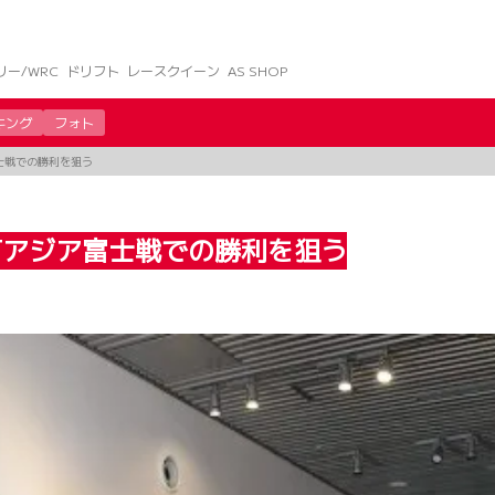
リー/WRC
ドリフト
レースクイーン
AS SHOP
キング
フォト
ア富士戦での勝利を狙う
パンGTアジア富士戦での勝利を狙う