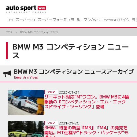
コ
ン
テ
ン
F1
スーパーGT
スーパーフォーミュラ
ル・マン/WEC
MotoGP/バイク
ラ
ツ
へ
TOP
BMW M3 コンペティション
ス
キ
BMW M3 コンペティション ニュー
ッ
ス
プ
BMW M3 コンペティション ニュースアーカイブ
2023-01-31
クルマ
サーキット対応“M”ワゴン。BMW M3に4輪
駆動の『コンペティション・エム・エック
スドライブ・ツーリング』登場
2021-01-26
クルマ
BMW、待望の新型『M3』『M4』の発売を
開始。MT仕様や“トラック・パッケージ”も