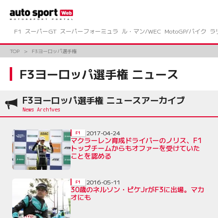
コ
ン
テ
ン
F1
スーパーGT
スーパーフォーミュラ
ル・マン/WEC
MotoGP/バイク
ラ
ツ
へ
TOP
F3ヨーロッパ選手権
ス
キ
F3ヨーロッパ選手権 ニュース
ッ
プ
F3ヨーロッパ選手権 ニュースアーカイブ
2017-04-24
F1
マクラーレン育成ドライバーのノリス、F1
トップチームからもオファーを受けていた
ことを認める
2016-05-11
F1
30歳のネルソン・ピケJrがF3に出場。マカ
オにも