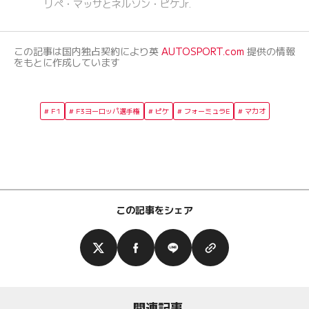
リペ・マッサとネルソン・ピケJr.
この記事は国内独占契約により英
AUTOSPORT.com
提供の情報
をもとに作成しています
F1
F3ヨーロッパ選手権
ピケ
フォーミュラE
マカオ
この記事をシェア
関連記事