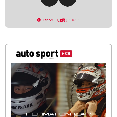
Yahoo!ID連携について
倒す相手を、信じてる。小林利徠斗 × 野村勇斗