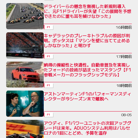
ドライバーらの懸念を無視した新規則導入
に、元F1ドライバーが失望「この展開を予想
できたのに誰も耳を傾けなかった」
16時間前
F1
キャデラックのブレーキトラブルの原因が判
明。ボッタスは「マシンを壁に当てて止める
しかなかった」と明かす
17時間前
F1
納得の操縦性と快適性。自動車普及を実現し
たフォードの技術が詰まったマスタング【F1
参戦メーカーのフラッグシップモデル】
18時間前
F1
アストンマーティンF1のパフォーマンスディ
レクターが今シーズン末で離脱へ
08-05
F1
アウディ、F1パワーユニットの次回アップグ
レードは来年。ADUOシステム利用はバルセ
ロナの1回にとどめ、予算を温存