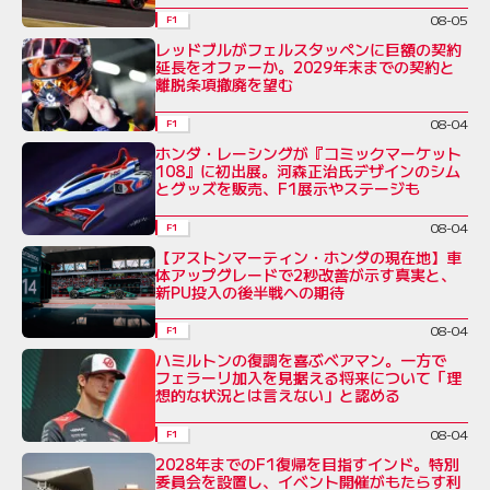
08-05
F1
レッドブルがフェルスタッペンに巨額の契約
延長をオファーか。2029年末までの契約と
離脱条項撤廃を望む
08-04
F1
ホンダ・レーシングが『コミックマーケット
108』に初出展。河森正治氏デザインのシム
とグッズを販売、F1展示やステージも
08-04
F1
【アストンマーティン・ホンダの現在地】車
体アップグレードで2秒改善が示す真実と、
新PU投入の後半戦への期待
08-04
F1
ハミルトンの復調を喜ぶベアマン。一方で
フェラーリ加入を見据える将来について「理
想的な状況とは言えない」と認める
08-04
F1
2028年までのF1復帰を目指すインド。特別
委員会を設置し、イベント開催がもたらす利