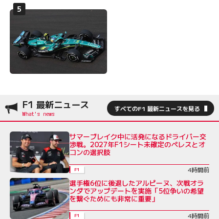
F1 最新ニュース
すべてのF1 最新ニュースを見る
サマーブレイク中に活発になるドライバー交
渉戦。2027年F1シート未確定のペレスとオ
コンの選択肢
4時間前
F1
選手権6位に後退したアルピーヌ、次戦オラ
ンダでアップデートを実施「5位争いの希望
を繋ぐためにも非常に重要」
4時間前
F1