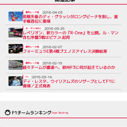
2016-04-03
海外レース他
前戦失格のディ・グラッシがロングビーチを制し、選
手権首位に復帰
2016-03-25
ル・マン/WEC
レベリオン、新カラーの『R-One』を公開。ル・マン
含む序盤3戦はピケJr.起用
2016-02-07
海外レース他
フォーミュラE第4戦ブエノスアイレス決勝結果
2016-02-15
海外レース他
続々チームが撤退へ、欧州F3に何が起きているのか
2016-03-14
F1
ディ・レスタ、ウイリアムズのリザーブとしてF1に
復帰／正式発表
F1チームランキング
Team Ranking