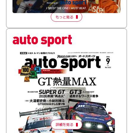
【FORMATION LAP Produced by auto sport】
2026 Episode 2
もっと見る
［ SUPER GT 熱闘“再点火”特集 ］
RE:IGNITION
詳細を見る