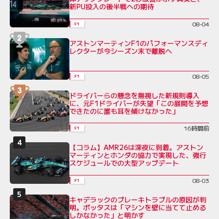
新PU投入の後半戦への期待
08-04
F1
アストンマーティンF1のパフォーマンスディ
レクターが今シーズン末で離脱へ
08-05
F1
ドライバーらの懸念を無視した新規則導入
に、元F1ドライバーが失望「この展開を予想
できたのに誰も耳を傾けなかった」
16時間前
F1
【コラム】AMR26は深夜に到着。アストン
マーティンとホンダの協力で実現した、強行
スケジュールでの大型アップデート
08-03
F1
キャデラックのブレーキトラブルの原因が判
明。ボッタスは「マシンを壁に当てて止める
しかなかった」と明かす