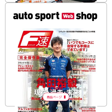
F速 Premium Vol.3
角田裕毅 現在・過去・未来
2,100円
商品ページ