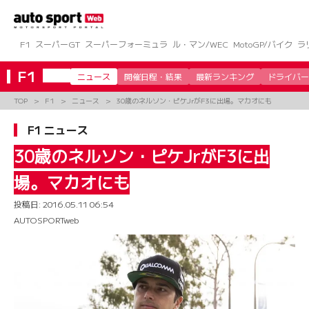
コ
ン
テ
ン
F1
スーパーGT
スーパーフォーミュラ
ル・マン/WEC
MotoGP/バイク
ラ
ツ
へ
F1
ニュース
開催日程・結果
最新ランキング
ドライバー
ス
キ
TOP
F1
ニュース
30歳のネルソン・ピケJrがF3に出場。マカオにも
ッ
プ
F1 ニュース
30歳のネルソン・ピケJrがF3に出
場。マカオにも
投稿日:
2016.05.11 06:54
AUTOSPORTweb