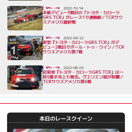
2022-10-14
海外レース他
本格デビュー3戦目の『トヨタ・カローラ
GRS TCR』がレース1で連勝劇／TCRサウ
スアメリカ最終戦
2022-09-22
海外レース他
新型『トヨタ・カローラGRS TCR』がデ
ビュー2戦目でポール・トゥ・ウイン／TCR
サウスアメリカ第7戦
2022-08-29
海外レース他
初見参『トヨタ・カローラGRS TCR』は一
時5番手浮上も無念。グエリエリ組が制覇／
TCRサウスアメリカ第6戦
本日のレースクイーン