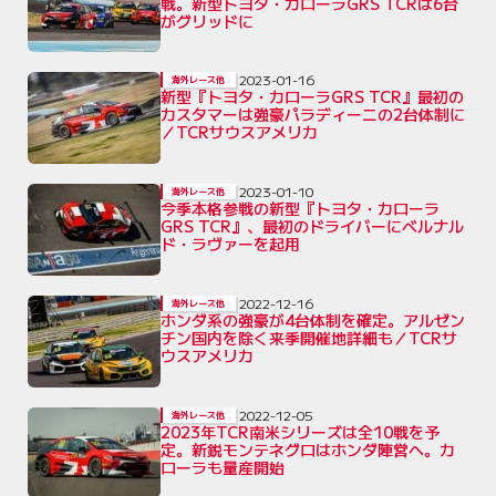
戦。新型トヨタ・カローラGRS TCRは6台
がグリッドに
2023-01-16
海外レース他
新型『トヨタ・カローラGRS TCR』最初の
カスタマーは強豪パラディーニの2台体制に
／TCRサウスアメリカ
2023-01-10
海外レース他
今季本格参戦の新型『トヨタ・カローラ
GRS TCR』、最初のドライバーにベルナル
ド・ラヴァーを起用
2022-12-16
海外レース他
ホンダ系の強豪が4台体制を確定。アルゼン
チン国内を除く来季開催地詳細も／TCRサ
ウスアメリカ
2022-12-05
海外レース他
2023年TCR南米シリーズは全10戦を予
定。新鋭モンテネグロはホンダ陣営へ。カ
ローラも量産開始