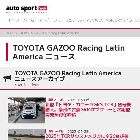
コ
ン
テ
ン
F1
スーパーGT
スーパーフォーミュラ
ル・マン/WEC
MotoGP/バイク
ラ
ツ
へ
TOP
TOYOTA GAZOO Racing Latin America
ス
キ
TOYOTA GAZOO Racing Latin
ッ
America ニュース
プ
TOYOTA GAZOO Racing Latin America
ニュースアーカイブ
2023-03-06
海外レース他
新型『トヨタ・カローラGRS TCR』初号機
納入。豪州の古豪GRMはプジョーと次期型
開発契約を締結
2023-01-25
海外レース他
2023年TCRサウスアメリカに全26台が参