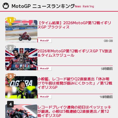
MotoGP ニュースランキング
【タイム結果】2026MotoGP第12戦イギリ
スGP プラクティス
08-08
MotoGP
2026年MotoGP第12戦イギリスGP TV放送
＆タイムスケジュール
9時間前
MotoGP
小椋藍、レコード破りQ2直接進出「休み明
けで午前は感覚が掴みにくかった」／第12戦
イギリスGP
18時間前
MotoGP
レコードブレイク連発の初日はベッツェッキ
が最速。小椋は5戦連続Q2直接進出／第12
戦イギリスGP