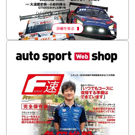
［ SUPER GT 熱闘“再点火”特集 ］
RE:IGNITION
詳細を見る
F速 Premium Vol.3