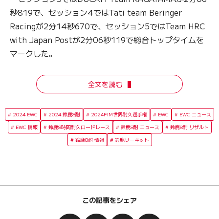
秒819で、セッション4ではTati team Beringer
Racingが2分14秒670で、セッション5ではTeam HRC
with Japan Postが2分06秒119で総合トップタイムを
マークした。
全文を読む
2024 EWC
2024 鈴鹿8耐
2024FIM世界耐久選手権
EWC
EWC ニュース
EWC 情報
鈴鹿8時間耐久ロードレース
鈴鹿8耐 ニュース
鈴鹿8耐 リザルト
鈴鹿8耐 情報
鈴鹿サーキット
この記事をシェア