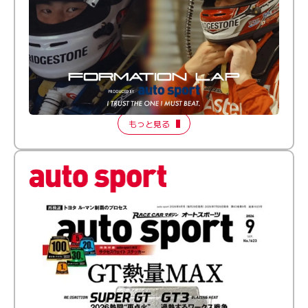
倒す相手を、信じてる。小林利徠斗 × 野村勇斗
【FORMATION LAP Produced by auto sport】
2026 Episode 2
もっと見る