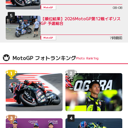
08-08
MotoGP
【順位結果】2026MotoGP第12戦イギリス
GP 予選総合
7時間前
MotoGP
MotoGP フォトランキング