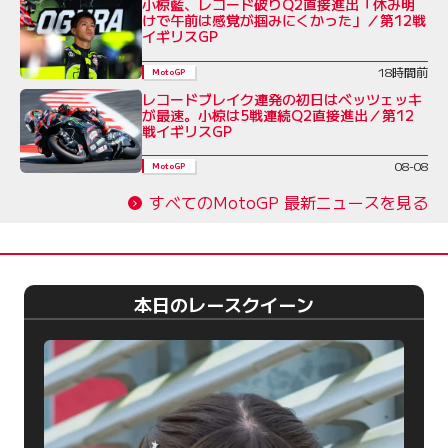
小椋藍、レコード破りQ2直接進出「休み明
けで午前は感覚が掴みにくかった」／第12戦
イギリスGP
18時間前
MotoGP
レコードブレイク連発の初日はベッツェッキ
が最速。小椋は5戦連続Q2直接進出／第12
戦イギリスGP
08-08
MotoGP
すべてのMotoGP 最新ニュースを見る
本日のレースクイーン