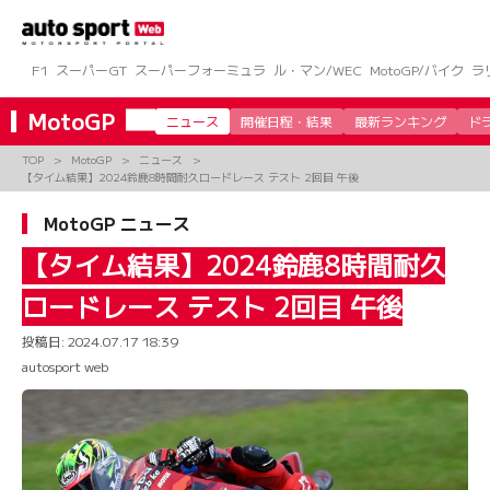
コ
ン
テ
ン
F1
スーパーGT
スーパーフォーミュラ
ル・マン/WEC
MotoGP/バイク
ラ
ツ
へ
MotoGP
ニュース
開催日程・結果
最新ランキング
ド
ス
キ
TOP
MotoGP
ニュース
ッ
【タイム結果】2024鈴鹿8時間耐久ロードレース テスト 2回目 午後
プ
MotoGP ニュース
【タイム結果】2024鈴鹿8時間耐久
ロードレース テスト 2回目 午後
投稿日:
2024.07.17 18:39
autosport web