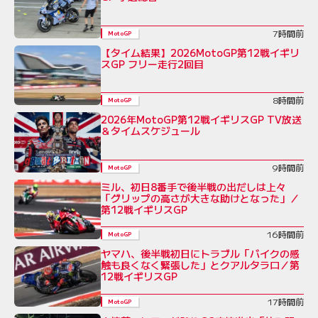
7時間前
MotoGP
【タイム結果】2026MotoGP第12戦イギリ
スGP フリー走行2回目
8時間前
MotoGP
2026年MotoGP第12戦イギリスGP TV放送
＆タイムスケジュール
9時間前
MotoGP
ミル、初日8番手で後半戦の出だしは上々
「グリップの高さが大きな助けとなった」／
第12戦イギリスGP
16時間前
MotoGP
ヤマハ、後半戦初日にトラブル「バイクの感
触も良くなく緊張した」とクアルタラロ／第
12戦イギリスGP
17時間前
MotoGP