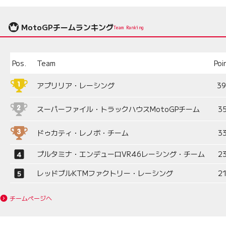
MotoGPチームランキング
Team Ranking
Pos.
Team
Poi
アプリリア・レーシング
3
スーパーファイル・トラックハウスMotoGPチーム
3
ドゥカティ・レノボ・チーム
3
プルタミナ・エンデューロVR46レーシング・チーム
2
レッドブルKTMファクトリー・レーシング
2
チームページへ