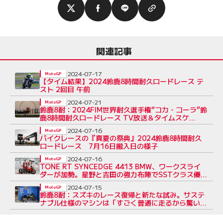
関連記事
2024-07-17
MotoGP
【タイム結果】2024鈴鹿8時間耐久ロードレース テ
スト 2回目 午前
2024-07-21
MotoGP
鈴鹿8耐：2024FIM世界耐久選手権“コカ・コーラ”鈴
鹿8時間耐久ロードレース TV放送＆タイムスケ
ジュール
2024-07-16
MotoGP
バイクレースの『真夏の祭典』2024鈴鹿8時間耐久
ロードレース 7月16日搬入日の様子
2024-07-16
MotoGP
TONE RT SYNCEDGE 4413 BMW、ワークスライ
ダーが加勢。星野と吉田の強力布陣でSSTクラス優勝
奪還へ
2024-07-15
MotoGP
鈴鹿8耐：スズキのレース復帰と新たな試み。サステ
ナブル仕様のマシンは「すごく普通に走るから驚い
た」と佐原伸一氏