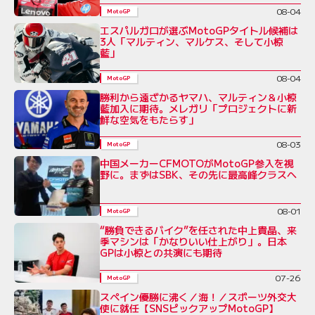
08-04
MotoGP
エスパルガロが選ぶMotoGPタイトル候補は
3人「マルティン、マルケス、そして小椋
藍」
08-04
MotoGP
勝利から遠ざかるヤマハ、マルティン＆小椋
藍加入に期待。メレガリ「プロジェクトに新
鮮な空気をもたらす」
08-03
MotoGP
中国メーカーCFMOTOがMotoGP参入を視
野に。まずはSBK、その先に最高峰クラスへ
08-01
MotoGP
“勝負できるバイク”を任された中上貴晶、来
季マシンは「かなりいい仕上がり」。日本
GPは小椋との共演にも期待
07-26
MotoGP
スペイン優勝に沸く／海！／スポーツ外交大
使に就任【SNSピックアップMotoGP】