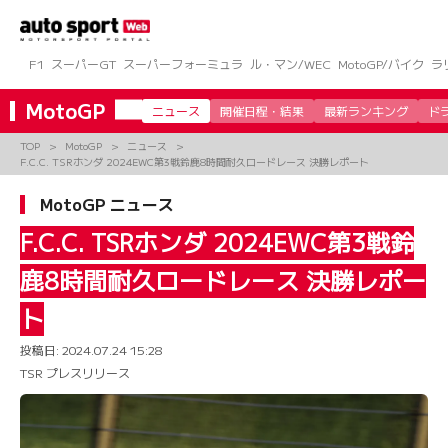
コ
ン
テ
ン
F1
スーパーGT
スーパーフォーミュラ
ル・マン/WEC
MotoGP/バイク
ラ
ツ
へ
MotoGP
ニュース
開催日程・結果
最新ランキング
ド
ス
キ
TOP
MotoGP
ニュース
ッ
F.C.C. TSRホンダ 2024EWC第3戦鈴鹿8時間耐久ロードレース 決勝レポート
プ
MotoGP ニュース
F.C.C. TSRホンダ 2024EWC第3戦鈴
鹿8時間耐久ロードレース 決勝レポー
ト
投稿日:
2024.07.24 15:28
TSR プレスリリース