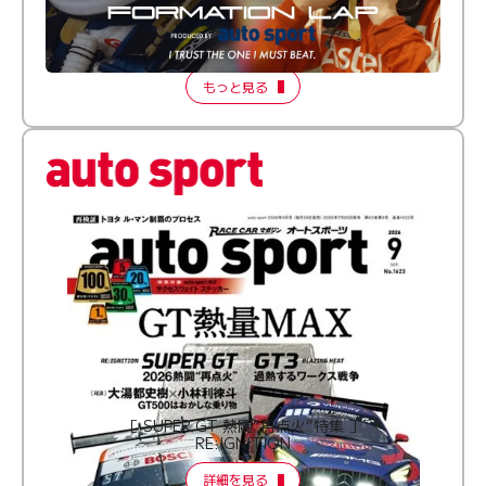
倒す相手を、信じてる。小林利徠斗 × 野村勇斗
【FORMATION LAP Produced by auto sport】
2026 Episode 2
もっと見る
［ SUPER GT 熱闘“再点火”特集 ］
RE:IGNITION
詳細を見る