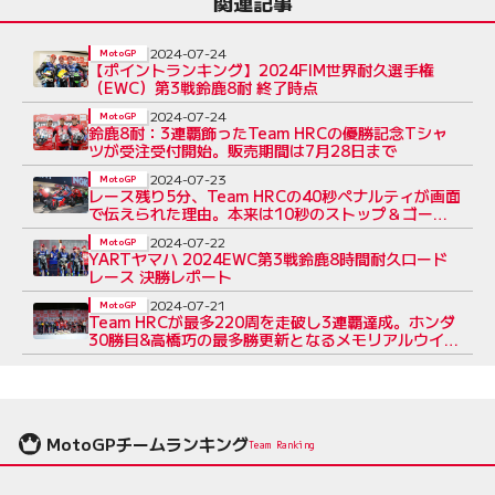
関連記事
2024-07-24
MotoGP
【ポイントランキング】2024FIM世界耐久選手権
（EWC）第3戦鈴鹿8耐 終了時点
2024-07-24
MotoGP
鈴鹿8耐：3連覇飾ったTeam HRCの優勝記念Tシャ
ツが受注受付開始。販売期間は7月28日まで
2024-07-23
MotoGP
レース残り5分、Team HRCの40秒ペナルティが画面
で伝えられた理由。本来は10秒のストップ＆ゴーペ
ナルティだった……／鈴鹿8耐
2024-07-22
MotoGP
YARTヤマハ 2024EWC第3戦鈴鹿8時間耐久ロード
レース 決勝レポート
2024-07-21
MotoGP
Team HRCが最多220周を走破し3連覇達成。ホンダ
30勝目&高橋巧の最多勝更新となるメモリアルウイン
に／鈴鹿8耐
MotoGPチームランキング
Team Ranking