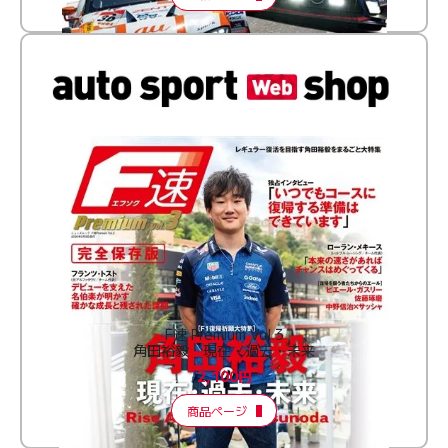
F速 Premium Vol.3
角田裕毅 現在・過去・未来
2,100円
商品ページ