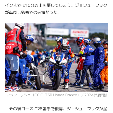
インまでに10分以上を要してしまう。ジョシュ・フック
が転倒し影響での破損だった。
アラン・テシェ（F.C.C. TSR Honda France）／2024鈴鹿8耐
その後コースに28番手で復帰、ジョシュ・フックが猛