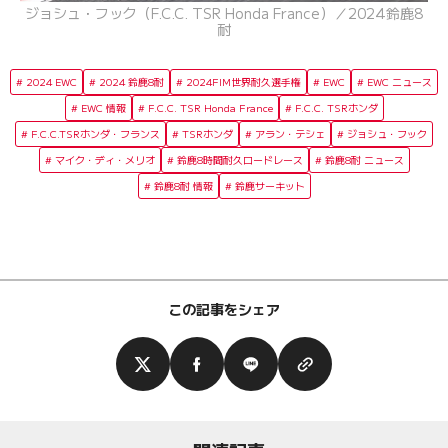
ジョシュ・フック（F.C.C. TSR Honda France）／2024鈴鹿8
耐
2024 EWC
2024 鈴鹿8耐
2024FIM世界耐久選手権
EWC
EWC ニュース
EWC 情報
F.C.C. TSR Honda France
F.C.C. TSRホンダ
F.C.C.TSRホンダ・フランス
TSRホンダ
アラン・テシェ
ジョシュ・フック
マイク・ディ・メリオ
鈴鹿8時間耐久ロードレース
鈴鹿8耐 ニュース
鈴鹿8耐 情報
鈴鹿サーキット
この記事をシェア