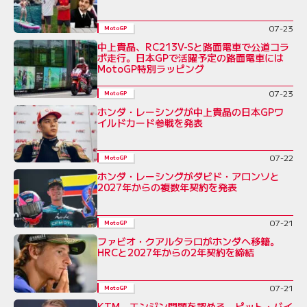
07-23
MotoGP
中上貴晶、RC213V-Sと路面電車で公道コラ
ボ走行。日本GPで活躍予定の路面電車には
MotoGP特別ラッピング
07-23
MotoGP
ホンダ・レーシングが中上貴晶の日本GPワ
イルドカード参戦を発表
07-22
MotoGP
ホンダ・レーシングがダビド・アロンソと
2027年からの複数年契約を発表
07-21
MotoGP
ファビオ・クアルタラロがホンダへ移籍。
HRCと2027年からの2年契約を締結
07-21
MotoGP
KTM、エンジン問題を認める。ピット・バイ