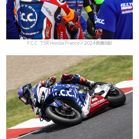
F.C.C. TSR Honda France／2024鈴鹿8耐