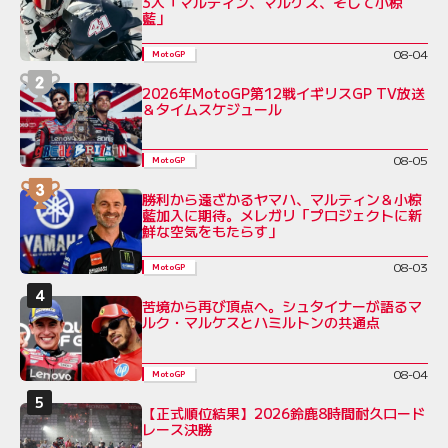
3人「マルティン、マルケス、そして小椋
藍」
08-04
MotoGP
2026年MotoGP第12戦イギリスGP TV放送
＆タイムスケジュール
08-05
MotoGP
勝利から遠ざかるヤマハ、マルティン＆小椋
藍加入に期待。メレガリ「プロジェクトに新
鮮な空気をもたらす」
08-03
MotoGP
苦境から再び頂点へ。シュタイナーが語るマ
ルク・マルケスとハミルトンの共通点
08-04
MotoGP
【正式順位結果】2026鈴鹿8時間耐久ロード
レース決勝