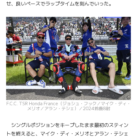
せ、良いペースでラップタイムを刻んでいった。
F.C.C. TSR Honda France（ジョシュ・フック／マイク・ディ・
メリオ／アラン・テシェ）／2024鈴鹿8耐
シングルポジションをキープしたまま最初のスティン
トを終えると、マイク・ディ・メリオとアラン・テシェ