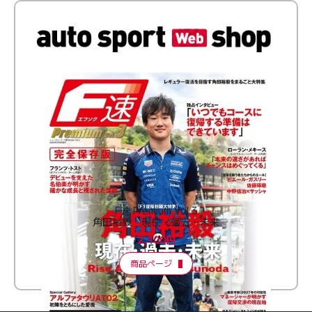
F速 Premium Vol.3
角田裕毅 現在・過去・未来
2,100円
商品ページ