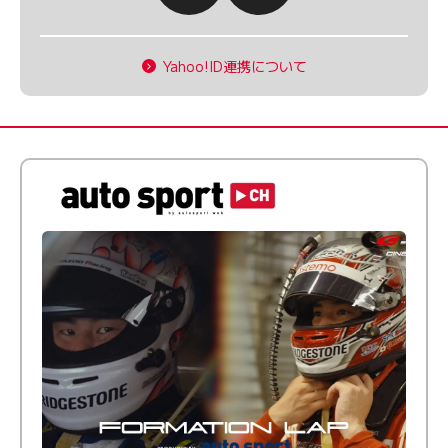
Yahoo!ID連携について
倒す相手を、信じてる。小林利徠斗 × 野村勇斗
【FORMATION LAP Produced by auto sport】