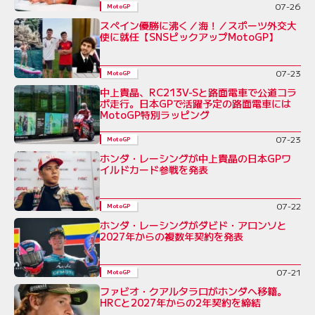
07-26
MotoGP
スペイン優勝に沸く／海！／スポーツ外交大
使に就任【SNSピックアップMotoGP】
07-23
MotoGP
中上貴晶、RC213V-Sと路面電車で公道コラ
ボ走行。日本GPで活躍予定の路面電車には
MotoGP特別ラッピング
07-23
MotoGP
ホンダ・レーシングが中上貴晶の日本GPワ
イルドカード参戦を発表
07-22
MotoGP
ホンダ・レーシングがダビド・アロンソと
2027年からの複数年契約を発表
07-21
MotoGP
ファビオ・クアルタラロがホンダへ移籍。
HRCと2027年からの2年契約を締結