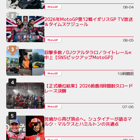
08-04
MotoGP
2026年MotoGP第12戦イギリスGP TV放送
＆タイムスケジュール
08-05
MotoGP
目撃多数／DJクアルタラロ／ライトレール×
中上【SNSピックアップMotoGP】
19時間前
MotoGP
【正式順位結果】2026鈴鹿8時間耐久ロード
レース決勝
07-06
MotoGP
苦境から再び頂点へ。シュタイナーが語るマ
ルク・マルケスとハミルトンの共通点
08-04
MotoGP