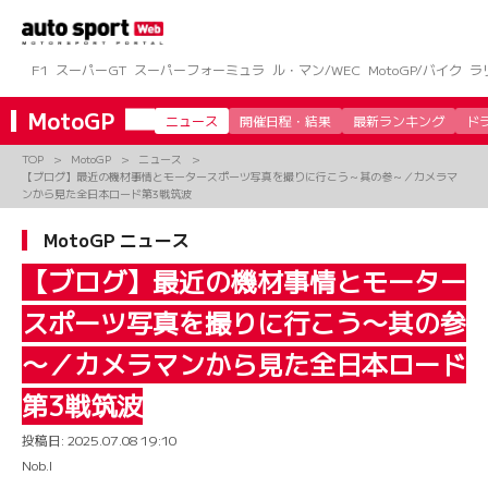
コ
ン
テ
ン
F1
スーパーGT
スーパーフォーミュラ
ル・マン/WEC
MotoGP/バイク
ラ
ツ
へ
MotoGP
ニュース
開催日程・結果
最新ランキング
ド
ス
キ
TOP
MotoGP
ニュース
ッ
【ブログ】最近の機材事情とモータースポーツ写真を撮りに行こう～其の参～／カメラマ
プ
ンから見た全日本ロード第3戦筑波
MotoGP ニュース
【ブログ】最近の機材事情とモーター
スポーツ写真を撮りに行こう～其の参
～／カメラマンから見た全日本ロード
第3戦筑波
投稿日:
2025.07.08 19:10
Nob.I