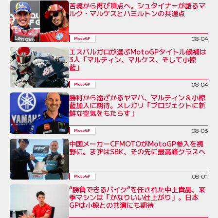
苦境から再び頂点へ。シュタイナーが語るマ
ルク・マルケスとハミルトンの共通点
08-04
MotoGP
エスパルガロが選ぶMotoGPタイトル候補は
3人「マルティン、マルケス、そして小椋
藍」
08-04
MotoGP
勝利から遠ざかるヤマハ、マルティン＆小椋
藍加入に期待。メレガリ「プロジェクトに新
鮮な空気をもたらす」
08-03
MotoGP
中国メーカーCFMOTOがMotoGP参入を視
野に。まずはSBK、その先に最高峰クラスへ
08-01
MotoGP
“勝負できるバイク”を任された中上貴晶、来
季マシンは「かなりいい仕上がり」。日本
GPは小椋との共演にも期待