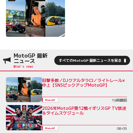
MotoGP 最新
ニュース
すべてのMotoGP 最新ニュースを見る
目撃多数／DJクアルタラロ／ライトレール×
中上【SNSピックアップMotoGP】
19時間前
MotoGP
2026年MotoGP第12戦イギリスGP TV放送
＆タイムスケジュール
08-05
MotoGP