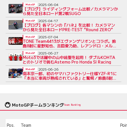
2025-06-04
MotoGP
【ブログ】ライディングフォーム比較／カメラマンか
ら見た全日本ロード第2戦SUGO
2025-04-17
MotoGP
【ブログ】各マシンの『ハネ』を比較！ カメラマン
から見た全日本ロードPRE-TEST “Round ZERO”
2025-07-04
MotoGP
TONE Team4413がエヴァンゲリオンとコラボ。鈴
鹿8耐に星野知也、吉田愛乃助、レアンドロ・メルカ
ドを起用
2025-06-27
MotoGP
Moto3で活躍中の山中琉聖を起用！ ダブルKOHTA
とのトリオで挑むAstemo Pro Honda SI Racing
2025-06-26
MotoGP
南本宗一郎、初のヤマハファクトリー仕様YZF-R1に
「本当に車両が熟成されている」と驚愕／鈴鹿8耐テ
スト
MotoGPチームランキング
Team Ranking
Pos.
Team
Poi