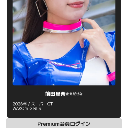
前田星奈
まえだせな
2026年 / スーパーGT
WAKO'S GIRLS
Premium会員ログイン