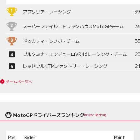
アプリリア・レーシング
3
スーパーファイル・トラックハウスMotoGPチーム
3
ドゥカティ・レノボ・チーム
3
プルタミナ・エンデューロVR46レーシング・チーム
2
レッドブルKTMファクトリー・レーシング
2
チームページへ
MotoGPドライバーズランキング
Driver Ranking
Pos.
Rider
Point