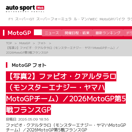
コ
ン
テ
ン
F1
スーパーGT
スーパーフォーミュラ
ル・マン/WEC
MotoGP/バイク
ラ
ツ
へ
MotoGP
ニュース
開催日程・結果
最新ランキング
ド
ス
キ
TOP
MotoGP
フォト
ッ
【写真2】ファビオ・クアルタラロ（モンスターエナジー・ヤマハMotoGPチーム）／
プ
2026MotoGP第5戦フランスGP
MotoGP フォト
【写真2】ファビオ・クアルタラロ
（モンスターエナジー・ヤマハ
MotoGPチーム）／2026MotoGP第5
戦フランスGP
投稿日:
2026.05.09 18:36
ファビオ・クアルタラロ（モンスターエナジー・ヤマハMotoGP
チーム）／2026MotoGP第5戦フランスGP