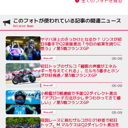
全てのフォトを見る
このフォトが使われている記事の関連ニュース
ヤマハ浮上のきっかけとなるか？ リンスが初
日8番手でQ2直接進出「今日の結果を誇りに
思う」／第5戦フランスGP
05-09
MotoGP
初日トップのザルコ「観客の声援がエネル
ギーを与えてくれる」、ミルも5番手とホン
ダが好発進／第5戦フランスGP
05-09
MotoGP
小椋藍が5戦連続で予選Q2ダイレクト進出
「アプローチ方法が少しずつわかってきて嬉
しい」／第5戦フランスGP
05-09
MotoGP
母国レースに挑むザルコが0.01秒差で初日
トップ。M.マルケスはQ2ダイレクト進出を