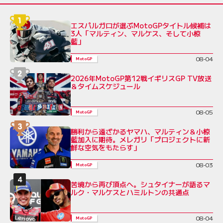
エスパルガロが選ぶMotoGPタイトル候補は
3人「マルティン、マルケス、そして小椋
藍」
08-04
MotoGP
2026年MotoGP第12戦イギリスGP TV放送
＆タイムスケジュール
08-05
MotoGP
勝利から遠ざかるヤマハ、マルティン＆小椋
藍加入に期待。メレガリ「プロジェクトに新
鮮な空気をもたらす」
08-03
MotoGP
苦境から再び頂点へ。シュタイナーが語るマ
ルク・マルケスとハミルトンの共通点
08-04
MotoGP