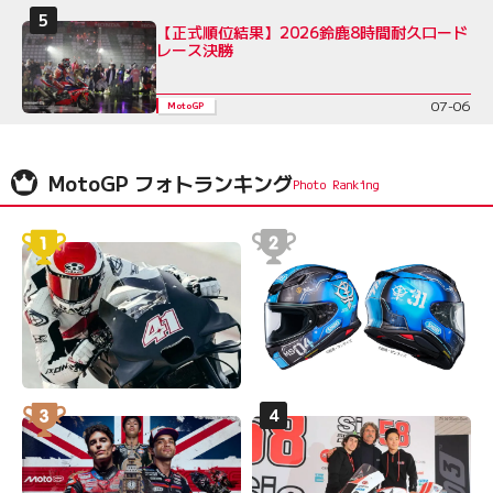
【正式順位結果】2026鈴鹿8時間耐久ロード
レース決勝
07-06
MotoGP
MotoGP フォトランキング