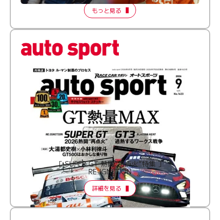
もっと見る
［ SUPER GT 熱闘“再点火”特集 ］
RE:IGNITION
詳細を見る