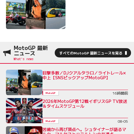
MotoGP 最新
ニュース
すべてのMotoGP 最新ニュースを見る
目撃多数／DJクアルタラロ／ライトレール×
中上【SNSピックアップMotoGP】
16時間前
MotoGP
2026年MotoGP第12戦イギリスGP TV放送
＆タイムスケジュール
08-05
MotoGP
苦境から再び頂点へ。シュタイナーが語るマ