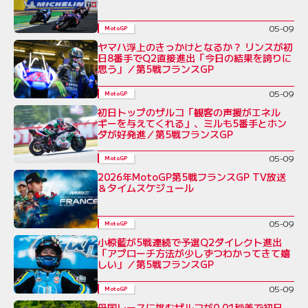
05-09
MotoGP
ヤマハ浮上のきっかけとなるか？ リンスが初
日8番手でQ2直接進出「今日の結果を誇りに
思う」／第5戦フランスGP
05-09
MotoGP
初日トップのザルコ「観客の声援がエネル
ギーを与えてくれる」、ミルも5番手とホン
ダが好発進／第5戦フランスGP
05-09
MotoGP
2026年MotoGP第5戦フランスGP TV放送
＆タイムスケジュール
05-09
MotoGP
小椋藍が5戦連続で予選Q2ダイレクト進出
「アプローチ方法が少しずつわかってきて嬉
しい」／第5戦フランスGP
05-09
MotoGP
母国レースに挑むザルコが0.01秒差で初日