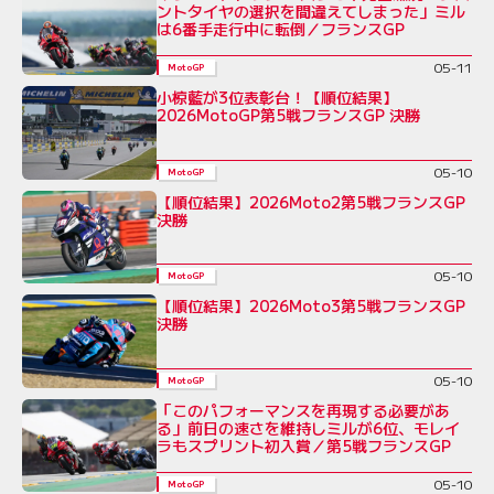
ントタイヤの選択を間違えてしまった」ミル
は6番手走行中に転倒／フランスGP
05-11
MotoGP
小椋藍が3位表彰台！【順位結果】
2026MotoGP第5戦フランスGP 決勝
05-10
MotoGP
【順位結果】2026Moto2第5戦フランスGP
決勝
05-10
MotoGP
【順位結果】2026Moto3第5戦フランスGP
決勝
05-10
MotoGP
「このパフォーマンスを再現する必要があ
る」前日の速さを維持しミルが6位、モレイ
ラもスプリント初入賞／第5戦フランスGP
05-10
MotoGP