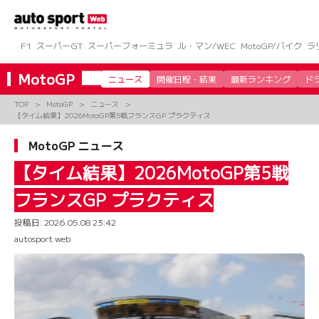
コ
ン
テ
ン
F1
スーパーGT
スーパーフォーミュラ
ル・マン/WEC
MotoGP/バイク
ラ
ツ
へ
MotoGP
ニュース
開催日程・結果
最新ランキング
ド
ス
キ
TOP
MotoGP
ニュース
ッ
【タイム結果】2026MotoGP第5戦フランスGP プラクティス
プ
MotoGP ニュース
【タイム結果】2026MotoGP第5戦
フランスGP プラクティス
投稿日:
2026.05.08 23:42
autosport web