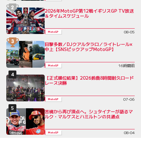
2026年MotoGP第12戦イギリスGP TV放送
＆タイムスケジュール
08-05
MotoGP
目撃多数／DJクアルタラロ／ライトレール×
中上【SNSピックアップMotoGP】
16時間前
MotoGP
【正式順位結果】2026鈴鹿8時間耐久ロード
レース決勝
07-06
MotoGP
苦境から再び頂点へ。シュタイナーが語るマ
ルク・マルケスとハミルトンの共通点
08-04
MotoGP