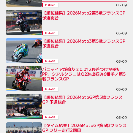
05-09
MotoGP
【順位結果】2026Moto2第5戦フランスGP
予選総合
05-09
MotoGP
【順位結果】2026Moto3第5戦フランスGP
予選総合
05-09
MotoGP
バニャイアが僚友に0.012秒差つけ今季初
PP。クアルタラロはQ2進出掴み6番手／第5
戦フランスGP
05-09
MotoGP
【順位結果】2026MotoGP第5戦フランス
GP 予選総合
05-09
MotoGP
【タイム結果】2026MotoGP第5戦フランス
GP フリー走行2回目