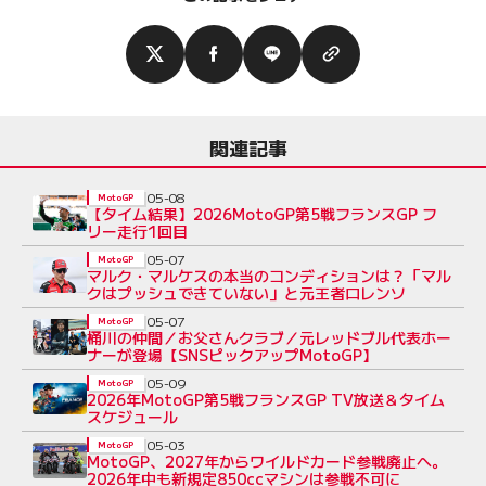
関連記事
05-08
MotoGP
【タイム結果】2026MotoGP第5戦フランスGP フ
リー走行1回目
05-07
MotoGP
マルク・マルケスの本当のコンディションは？「マル
クはプッシュできていない」と元王者ロレンソ
05-07
MotoGP
桶川の仲間／お父さんクラブ／元レッドブル代表ホー
ナーが登場【SNSピックアップMotoGP】
05-09
MotoGP
2026年MotoGP第5戦フランスGP TV放送＆タイム
スケジュール
05-03
MotoGP
MotoGP、2027年からワイルドカード参戦廃止へ。
2026年中も新規定850ccマシンは参戦不可に