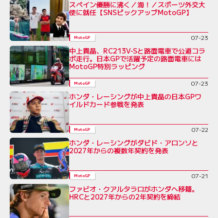
スペイン優勝に沸く／海！／スポーツ外交大
使に就任【SNSピックアップMotoGP】
07-23
MotoGP
中上貴晶、RC213V-Sと路面電車で公道コラ
ボ走行。日本GPで活躍予定の路面電車には
MotoGP特別ラッピング
07-23
MotoGP
ホンダ・レーシングが中上貴晶の日本GPワ
イルドカード参戦を発表
07-22
MotoGP
ホンダ・レーシングがダビド・アロンソと
2027年からの複数年契約を発表
07-21
MotoGP
ファビオ・クアルタラロがホンダへ移籍。
HRCと2027年からの2年契約を締結