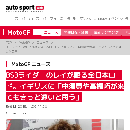
コ
ン
テ
ン
F1
スーパーGT
スーパーフォーミュラ
ル・マン/WEC
MotoGP/バイク
ラ
ツ
へ
MotoGP
ニュース
開催日程・結果
最新ランキング
ド
ス
キ
TOP
MotoGP
ニュース
ッ
BSBライダーのレイが語る全日本ロード。イギリスに「中須賀や高橋巧が来てもきっと速
プ
いと思う」
MotoGP ニュース
BSBライダーのレイが語る全日本ロー
ド。イギリスに「中須賀や高橋巧が来
てもきっと速いと思う」
投稿日:
2018.11.09 11:56
Go Takahashi