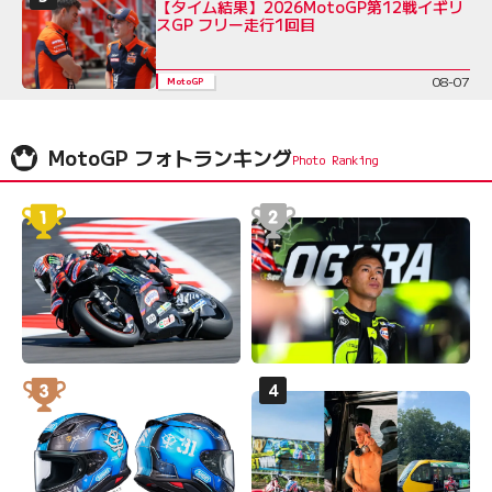
【タイム結果】2026MotoGP第12戦イギリ
スGP フリー走行1回目
08-07
MotoGP
MotoGP フォトランキング