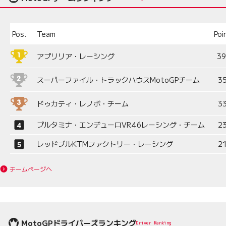
Pos.
Team
Poi
アプリリア・レーシング
3
スーパーファイル・トラックハウスMotoGPチーム
3
ドゥカティ・レノボ・チーム
3
プルタミナ・エンデューロVR46レーシング・チーム
2
レッドブルKTMファクトリー・レーシング
2
チームページへ
MotoGPドライバーズランキング
Driver Ranking