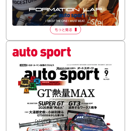
倒す相手を、信じてる。小林利徠斗 × 野村勇斗
【FORMATION LAP Produced by auto sport】
2026 Episode 2
もっと見る
［ SUPER GT 熱闘“再点火”特集 ］
RE:IGNITION