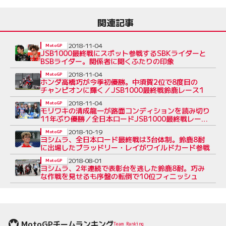
関連記事
2018-11-04
MotoGP
JSB1000最終戦にスポット参戦するSBKライダーと
BSBライダー。関係者に聞くふたりの印象
2018-11-04
MotoGP
ホンダ高橋巧が今季初優勝。中須賀2位で8度目の
チャンピオンに輝く／JSB1000最終戦鈴鹿レース1
2018-11-04
MotoGP
モリワキの清成龍一が路面コンディションを読み切り
11年ぶり優勝／全日本ロードJSB1000最終戦レース
2
2018-10-19
MotoGP
ヨシムラ、全日本ロード最終戦は3台体制。鈴鹿8耐
に出場したブラッドリー・レイがワイルドカード参戦
2018-08-01
MotoGP
ヨシムラ、2年連続で表彰台を逃した鈴鹿8耐。巧み
な作戦を見せるも序盤の転倒で10位フィニッシュ
MotoGPチームランキング
Team Ranking