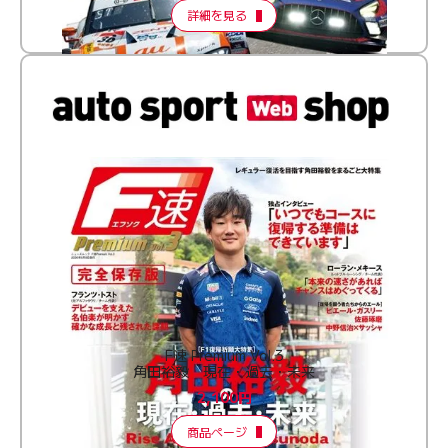
詳細を見る
F速 Premium Vol.3
角田裕毅 現在・過去・未来
2,100円
商品ページ