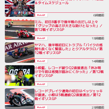
＆タイムスケジュール
6時間前
MotoGP
ミル、初日8番手で後半戦の出だしは上々
「グリップの高さが大きな助けとなった」／
第12戦イギリスGP
13時間前
MotoGP
ヤマハ、後半戦初日にトラブル「バイクの感
触も良くなく緊張した」とクアルタラロ／第
12戦イギリスGP
14時間前
MotoGP
小椋藍、レコード破りQ2直接進出「休み明
けで午前は感覚が掴みにくかった」／第12戦
イギリスGP
15時間前
MotoGP
レコードブレイク連発の初日はベッツェッキ
が最速。小椋は5戦連続Q2直接進出／第12
戦イギリスGP
23時間前
MotoGP