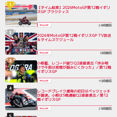
【タイム結果】2026MotoGP第12戦イギリ
スGP プラクティス
24時間前
MotoGP
2026年MotoGP第12戦イギリスGP TV放送
＆タイムスケジュール
6時間前
MotoGP
小椋藍、レコード破りQ2直接進出「休み明
けで午前は感覚が掴みにくかった」／第12戦
イギリスGP
15時間前
MotoGP
レコードブレイク連発の初日はベッツェッキ
が最速。小椋は5戦連続Q2直接進出／第12
戦イギリスGP
23時間前
MotoGP